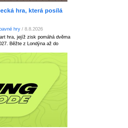
ecká hra, která posílá
bavné hry
/ 8.8.2026
art hra, jejíž zisk pomáhá dvěma
027. Běžte z Londýna až do