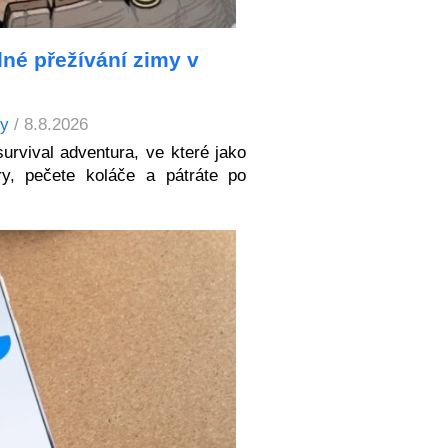
lné přežívání zimy v
ry
/ 8.8.2026
urvival adventura, ve které jako
ry, pečete koláče a pátráte po