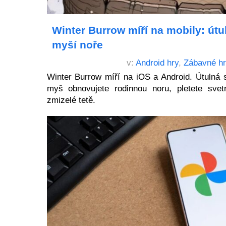
Winter Burrow míří na mobily: útu
myší noře
v:
Android hry
,
Zábavné h
Winter Burrow míří na iOS a Android. Útulná s
myš obnovujete rodinnou noru, pletete svet
zmizelé tetě.