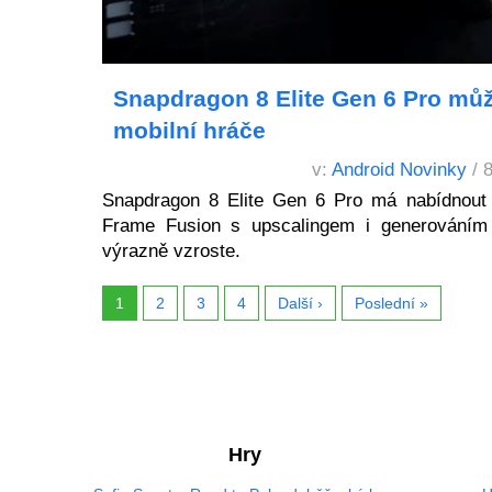
Snapdragon 8 Elite Gen 6 Pro můž
mobilní hráče
v:
Android Novinky
/ 
Snapdragon 8 Elite Gen 6 Pro má nabídnout 
Frame Fusion s upscalingem i generováním
výrazně vzroste.
1
2
3
4
Další ›
Poslední »
Hry