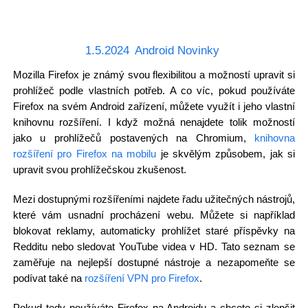
1.5.2024
Android Novinky
Mozilla Firefox je známý svou flexibilitou a možností upravit si
prohlížeč podle vlastních potřeb. A co víc, pokud používáte
Firefox na svém Android zařízení, můžete využít i jeho vlastní
knihovnu rozšíření. I když možná nenajdete tolik možností
jako u prohlížečů postavených na Chromium,
knihovna
rozšíření pro Firefox na mobilu
je skvělým způsobem, jak si
upravit svou prohlížečskou zkušenost.
Mezi dostupnými rozšířeními najdete řadu užitečných nástrojů,
které vám usnadní procházení webu. Můžete si například
blokovat reklamy, automaticky prohlížet staré příspěvky na
Redditu nebo sledovat YouTube videa v HD. Tato seznam se
zaměřuje na nejlepší dostupné nástroje a nezapomeňte se
podívat také na
rozšíření VPN pro Firefox
.
Pokud tedy používáte Firefox na Androidu a chcete si zlepšit