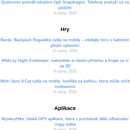
Qualcomm potvrdil zdražení čipů Snapdragon. Telefony podraží už na
podzim
9 srpna, 2026
Hry
Barda: Backpack Roguelike vyšla na mobily – zdolejte horu s batohem
plným vybavení
10 srpna, 2026
Wilds by Night Zookeeper: nakreslete si vlastní příšerku a hrajte za ni
ve 3D
9 srpna, 2026
Wish Upon A Cat vyšla na mobily: honička za kočkou, která může zničit
multivesmír
9 srpna, 2026
Aplikace
MysteryHike: česká GPS aplikace, která z procházek dělá odhalování
mapy světa
9 srpna, 2026