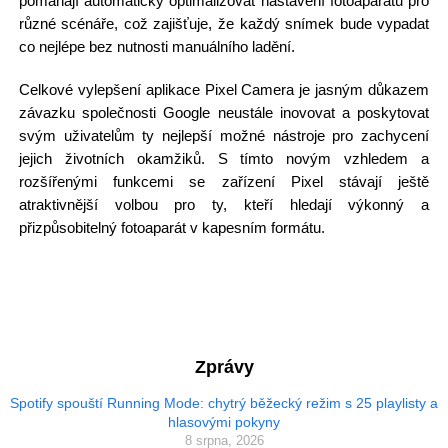
pomáhají automaticky optimalizovat nastavení fotoaparátu pro
různé scénáře, což zajišťuje, že každý snímek bude vypadat
co nejlépe bez nutnosti manuálního ladění.
Celkové vylepšení aplikace Pixel Camera je jasným důkazem
závazku společnosti Google neustále inovovat a poskytovat
svým uživatelům ty nejlepší možné nástroje pro zachycení
jejich životních okamžiků. S tímto novým vzhledem a
rozšířenými funkcemi se zařízení Pixel stávají ještě
atraktivnější volbou pro ty, kteří hledají výkonný a
přizpůsobitelný fotoaparát v kapesním formátu.
Zprávy
Spotify spouští Running Mode: chytrý běžecký režim s 25 playlisty a
hlasovými pokyny
8 srpna, 2026