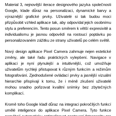
Material 3, nejnovější iterace designového jazyka společnosti
Google, klade důraz na personalizaci, dynamické barvy a
výraznější grafické prvky. Uživatelé si tak budou moci
přizpůsobit vzhled aplikace tak, aby odpovídal jejich osobnímu
stylu a preferencím. Tento posun směrem k větší expresivitě a
individualismu je jasnou odpovědí na rostoucí poptávku po
personalizovaném zážitku ze strany uživatelů po celém světě.
Nový design aplikace Pixel Camera zahrnuje nejen estetické
změny, ale také řadu praktických vylepšení. Navigace v
aplikaci je nyní plynulejší a intuitivnější, což umožňuje
uživatelům rychleji přistupovat k různým funkcím a režimům
fotografování. Zjednodušené ovládací prvky a jasnější vizuální
hierarchie přispívají k tomu, že i méně zkušení uživatelé
mohou snadno pořizovat kvalitní snímky bez zbytečných
komplikací.
Kromě toho Google kladl důraz na integraci pokročilých funkcí
umělé inteligence do aplikace Pixel Camera. Tyto funkce