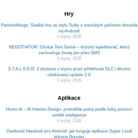
Hry
PancitoMerge: Sladká hra ve stylu Suiky s mexickým pečivem dorazila
na Android
5 srpna, 2026
NEGOTIATOR: Choice Text Game – krizový vyjednavač, který
zachraňuje životy jen přes SMS
5 srpna, 2026
S.T.A.L.K.E.R. 2 dostane v srpnu první příběhové DLC i dlouho
očekávaný update 2.0
5 srpna, 2026
Aplikace
Home AI – AI Interior Design: proměňte pokoj podle fotky pomocí
umělé inteligence
4 srpna, 2026
Zesilovač hlasitosti pro Android: jak funguje aplikace Super Loud
Volume Booster