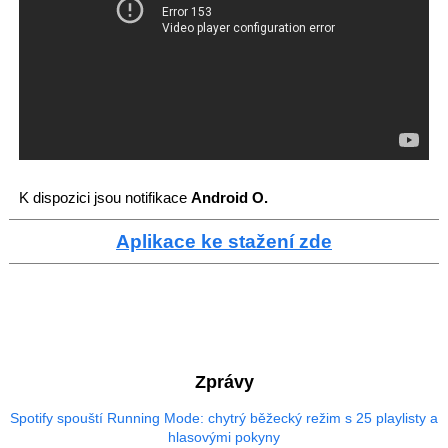
K dispozici jsou notifikace
Android O.
Aplikace ke stažení zde
Zprávy
Spotify spouští Running Mode: chytrý běžecký režim s 25 playlisty a
hlasovými pokyny