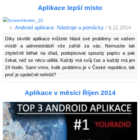
Aplikace lepší místo
v:
Android aplikace
,
Nástroje a pomůcky
/ 6.11.2014
Díky skvělé aplikace můžete hlásit své problémy ve vašem
místě a administrátoři vše zařídí za vás. Nemusíte tak
zbytečně běhat na úřad, podepisovat spousty papíru a pak
čekat, než se něco udělá. Každý má svůj čas a každý má jen
24 hodin. Sami víme, kolik problému je v České republice, tak
proč je společně neřešit?
Aplikace v měsíci Říjen 2014