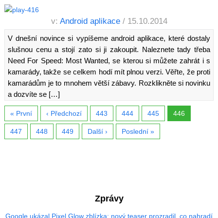
v:
Android aplikace
/ 15.10.2014
V dnešní novince si vypíšeme android aplikace, které dostaly
slušnou cenu a stojí zato si ji zakoupit. Naleznete tady třeba
Need For Speed: Most Wanted, se kterou si můžete zahrát i s
kamarády, takže se celkem hodí mít plnou verzi. Věřte, že proti
kamarádům je to mnohem větší zábavy. Rozklikněte si novinku
a dozvíte se […]
« První
‹ Předchozí
443
444
445
446
447
448
449
Další ›
Poslední »
Zprávy
Google ukázal Pixel Glow zblízka: nový teaser prozradil, co nahradí