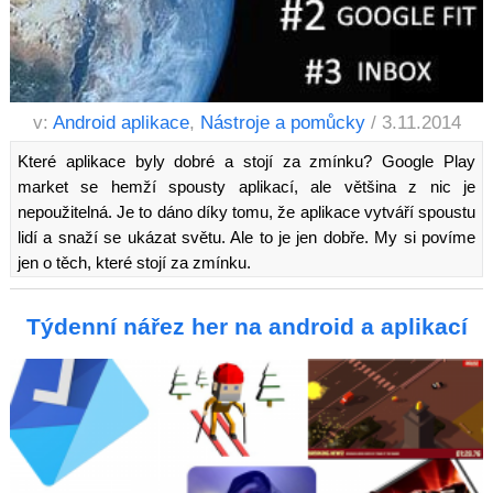
v:
Android aplikace
,
Nástroje a pomůcky
/ 3.11.2014
Které aplikace byly dobré a stojí za zmínku? Google Play
market se hemží spousty aplikací, ale většina z nic je
nepoužitelná. Je to dáno díky tomu, že aplikace vytváří spoustu
lidí a snaží se ukázat světu. Ale to je jen dobře. My si povíme
jen o těch, které stojí za zmínku.
Týdenní nářez her na android a aplikací