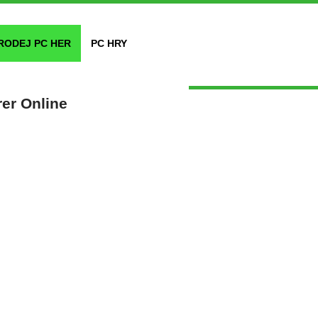
RODEJ PC HER
PC HRY
er Online