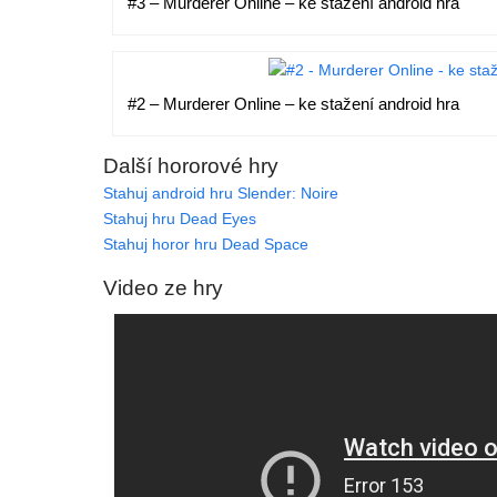
#3 – Murderer Online – ke stažení android hra
#2 – Murderer Online – ke stažení android hra
Další hororové hry
Stahuj android hru Slender: Noire
Stahuj hru Dead Eyes
Stahuj horor hru Dead Space
Video ze hry