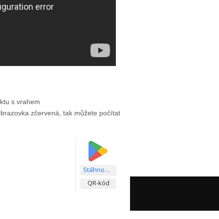
aktu s vrahem
obrazovka zčervená, tak můžete počítat
Stáhnout aplikaci
QR-kód