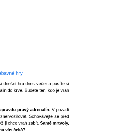
ábavné hry
si dnešní hru dnes večer a pusťte si
in do krve. Budete ten, kdo je vrah
opravdu pravý adrenalín
. V pozadí
 znervozňovat. Schovávejte se před
yž ji chce vrah zabít.
Samé mrtvoly,
 na vás čeká?