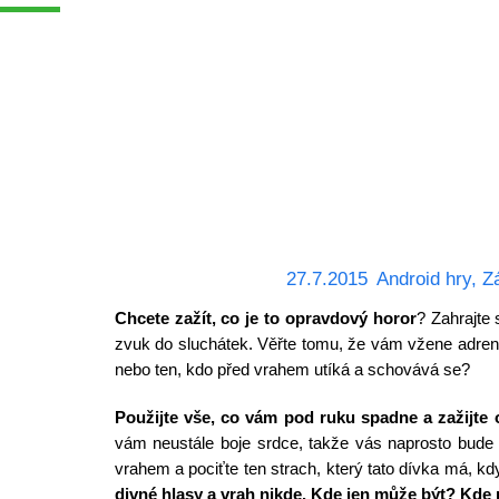
27.7.2015
Android hry
,
Z
Chcete zažít, co je to opravdový horor
? Zahrajte 
zvuk do sluchátek. Věřte tomu, že vám vžene adrenal
nebo ten, kdo před vrahem utíká a schovává se?
Použijte vše, co vám pod ruku spadne a zažijte 
vám neustále boje srdce, takže vás naprosto bude
vrahem a pociťte ten strach, který tato dívka má, kd
divné hlasy a vrah nikde. Kde jen může být? Kde