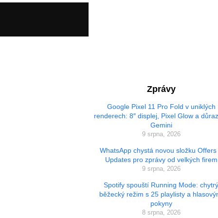
Zprávy
Google Pixel 11 Pro Fold v uniklých
renderech: 8″ displej, Pixel Glow a důra
Gemini
9 srpna, 2026
WhatsApp chystá novou složku Offers
Updates pro zprávy od velkých firem
9 srpna, 2026
Spotify spouští Running Mode: chytr
běžecký režim s 25 playlisty a hlasový
pokyny
8 srpna, 2026