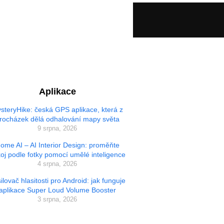
Aplikace
steryHike: česká GPS aplikace, která z
rocházek dělá odhalování mapy světa
9 srpna, 2026
ome AI – AI Interior Design: proměňte
oj podle fotky pomocí umělé inteligence
4 srpna, 2026
ilovač hlasitosti pro Android: jak funguje
aplikace Super Loud Volume Booster
3 srpna, 2026