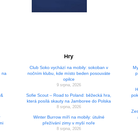
Hry
Club Soko vychází na mobily: sokoban v
My
z na
nočním klubu, kde místo beden posouváte
p
opilce
9 srpna, 2026
H
 &
Sofie Scout – Road to Poland: běžecká hra,
pok
která posílá skauty na Jamboree do Polska
8 srpna, 2026
Zes
ý
Winter Burrow míří na mobily: útulné
mi
přežívání zimy v myší noře
8 srpna, 2026