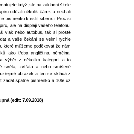
amatujete když jste na základní škole
íru udělali několik čárek a nechali
é písmenko kreslili šibenici. Proč si
íru, ale na displeji vašeho telefonu.
 vlak nebo autobus, tak si prostě
ádat a vaše čekání se velmi rychle
Lab, které můžeme poděkovat že nám
yků jako třeba angličtina, němčina,
a výběr z několika kategorií a to
ě světa, zvířata a nebo smíšené
ozřejmě obrázek a ten se skládá z
t zadat špatné písmenko a 10té už
pná (edit: 7.09.2018)