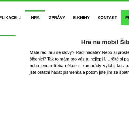
PLIKACE
HRY
ZPRÁVY
E-KNIHY
KONTAKT
P
Hra na mobil Ši
Máte rádi hru se slovy? Rádi hádáte? Nebo si prost
šibenici? Tak to mám pro vás tu nejlepší. Určitě si p
nebo jenom třeba někde s kamarády vytáhli kus pap
jste ostatní hádat písmenka a potom jste jim za špat