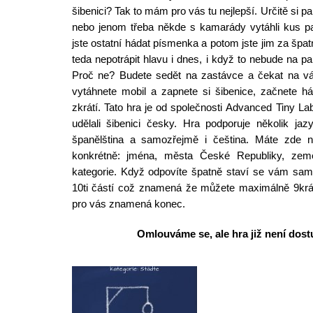
šibenici? Tak to mám pro vás tu nejlepší. Určitě si p
nebo jenom třeba někde s kamarády vytáhli kus pap
jste ostatní hádat písmenka a potom jste jim za špatn
teda nepotrápit hlavu i dnes, i když to nebude na pap
Proč ne? Budete sedět na zastávce a čekat na váš
vytáhnete mobil a zapnete si šibenice, začnete h
zkrátí. Tato hra je od společnosti Advanced Tiny 
udělali šibenici česky. Hra podporuje několik jaz
španělština a samozřejmě i čeština. Máte zde n
konkrétně: jména, města České Republiky, zem
kategorie. Když odpovíte špatně staví se vám sam
10ti částí což znamená že můžete maximálně 9krá
pro vás znamená konec.
Omlouváme se, ale hra již není dostu