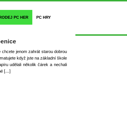
RODEJ PC HER
PC HRY
benice
ě chcete jenom zahrát starou dobrou
amatujete když jste na základní škole
íru udělali několik čárek a nechali
né […]