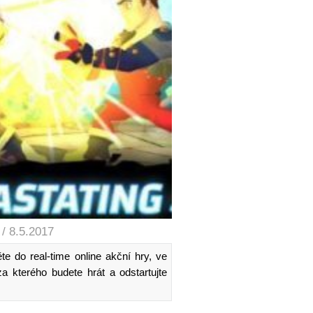
/ 8.5.2017
te do real-time online akční hry, ve
za kterého budete hrát a odstartujte