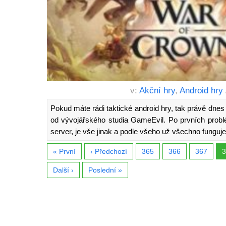
v:
Akční hry
,
Android hry
Pokud máte rádi taktické android hry, tak právě dne
od vývojářského studia GameEvil. Po prvních problé
server, je vše jinak a podle všeho už všechno funguje
« První
‹ Předchozí
365
366
367
3
Další ›
Poslední »