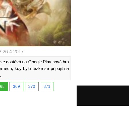
/ 26.4.2017
s se dostává na Google Play nová hra
mech, kdy bylo těžké se připojit na
.
68
369
370
371