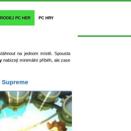
RODEJ PC HER
PC HRY
táhnout na jednom místě. Spousta
y
nabízejí minimální příběh, ale zase
h Supreme