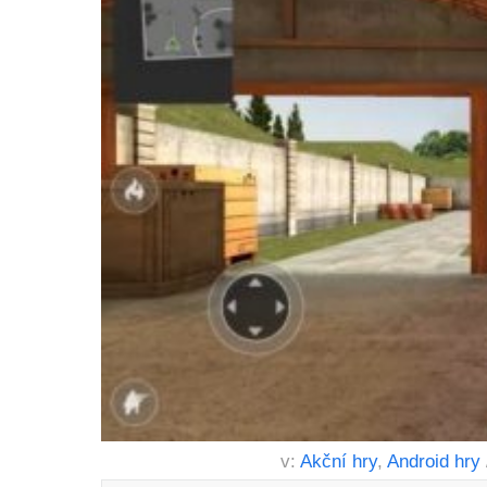
v:
Akční hry
,
Android hry