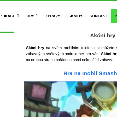
PLIKACE
HRY
ZPRÁVY
E-KNIHY
KONTAKT
P
Akční hry
Akční hry
na svém mobilním telefonu si můžete s
zábavných světových android her pro vás.
Akční hr
na druhou stranu pořádnou porci nekončící zábavy.
Hra na mobil Smas