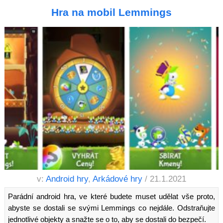
Hra na mobil Lemmings
v:
Android hry
,
Arkádové hry
/ 21.1.2021
Parádní android hra, ve které budete muset udělat vše proto,
abyste se dostali se svými Lemmings co nejdále. Odstraňujte
jednotlivé objekty a snažte se o to, aby se dostali do bezpečí.