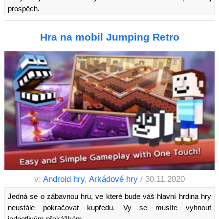
prospěch.
Hra na mobil Jumping Retro
v:
Android hry
,
Arkádové hry
/ 30.11.2020
Jedná se o zábavnou hru, ve které bude váš hlavní hrdina hry
neustále pokračovat kupředu. Vy se musíte vyhnout
jednotlivým překážkám.