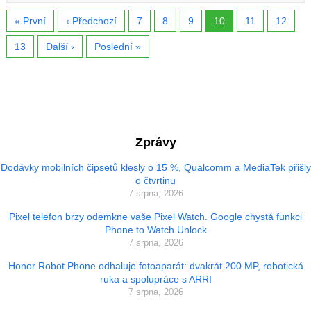
« První
‹ Předchozí
7
8
9
10
11
12
13
Další ›
Poslední »
Zprávy
Dodávky mobilních čipsetů klesly o 15 %, Qualcomm a MediaTek přišly
o čtvrtinu
7 srpna, 2026
Pixel telefon brzy odemkne vaše Pixel Watch. Google chystá funkci
Phone to Watch Unlock
7 srpna, 2026
Honor Robot Phone odhaluje fotoaparát: dvakrát 200 MP, robotická
ruka a spolupráce s ARRI
7 srpna, 2026