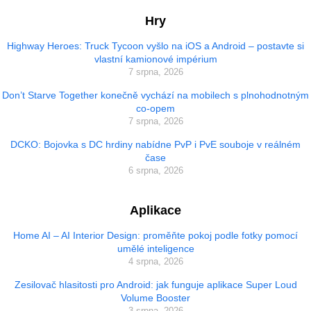
Hry
Highway Heroes: Truck Tycoon vyšlo na iOS a Android – postavte si
vlastní kamionové impérium
7 srpna, 2026
Don’t Starve Together konečně vychází na mobilech s plnohodnotným
co-opem
7 srpna, 2026
DCKO: Bojovka s DC hrdiny nabídne PvP i PvE souboje v reálném
čase
6 srpna, 2026
Aplikace
Home AI – AI Interior Design: proměňte pokoj podle fotky pomocí
umělé inteligence
4 srpna, 2026
Zesilovač hlasitosti pro Android: jak funguje aplikace Super Loud
Volume Booster
3 srpna, 2026