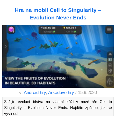
Hra na mobil Cell to Singularity –
Evolution Never Ends
v:
Android hry
,
Arkádové hry
/ 15.9.2020
Zažijte evoluci lidstva na vlastní kůži v nové hře Cell to
Singularity – Evolution Never Ends. Najděte způsob, jak se
vyvinout.