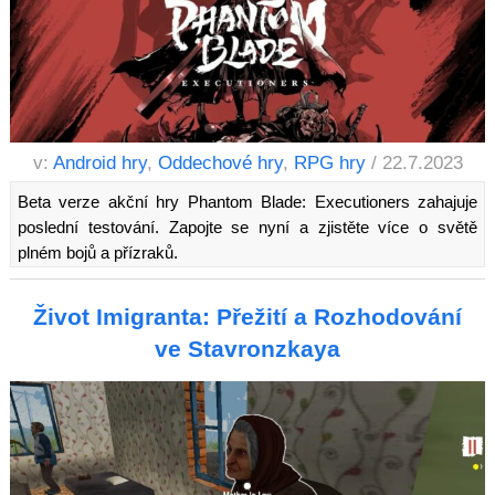
v:
Android hry
,
Oddechové hry
,
RPG hry
/ 22.7.2023
Beta verze akční hry Phantom Blade: Executioners zahajuje
poslední testování. Zapojte se nyní a zjistěte více o světě
plném bojů a přízraků.
Život Imigranta: Přežití a Rozhodování
ve Stavronzkaya