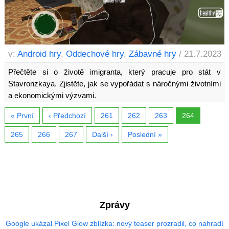
v:
Android hry
,
Oddechové hry
,
Zábavné hry
/ 21.7.2023
Přečtěte si o životě imigranta, který pracuje pro stát v
Stavronzkaya. Zjistěte, jak se vypořádat s náročnými životními
a ekonomickými výzvami.
« První
‹ Předchozí
261
262
263
264
265
266
267
Další ›
Poslední »
Zprávy
Google ukázal Pixel Glow zblízka: nový teaser prozradil, co nahradí