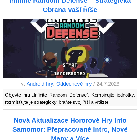
Infinite Random Defense“: Strategická
Obrana Vaší Říše
v:
Android hry
,
Oddechové hry
/ 24.7.2023
Objevte hru „Infinite Random Defense“. Kombinujte jednotky,
rozmišťujte je strategicky, braňte svoji říši a vítězte.
Nová Aktualizace Hororové Hry Into
Samomor: Přepracované Intro, Nové
Mapy a Více