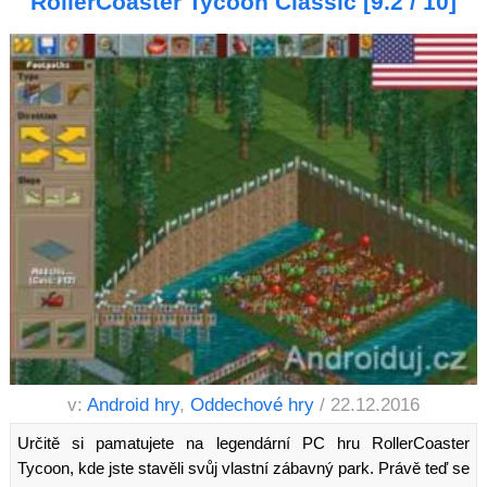
RollerCoaster Tycoon Classic [9.2 / 10]
v:
Android hry
,
Oddechové hry
/ 22.12.2016
Určitě si pamatujete na legendární PC hru RollerCoaster
Tycoon, kde jste stavěli svůj vlastní zábavný park. Právě teď se