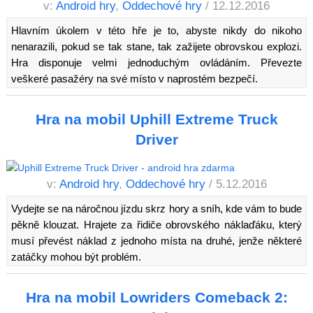
v:
Android hry
,
Oddechové hry
/ 12.12.2016
Hlavním úkolem v této hře je to, abyste nikdy do nikoho
nenarazili, pokud se tak stane, tak zažijete obrovskou explozi.
Hra disponuje velmi jednoduchým ovládáním. Převezte
veškeré pasažéry na své místo v naprostém bezpečí.
Hra na mobil Uphill Extreme Truck
Driver
v:
Android hry
,
Oddechové hry
/ 5.12.2016
Vydejte se na náročnou jízdu skrz hory a sníh, kde vám to bude
pěkně klouzat. Hrajete za řidiče obrovského náklaďáku, který
musí převést náklad z jednoho místa na druhé, jenže některé
zatáčky mohou být problém.
Hra na mobil Lowriders Comeback 2: