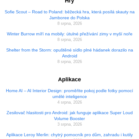
Hry
Sofie Scout – Road to Poland: běžecká hra, která posílá skauty na
Jamboree do Polska
8 srpna, 2026
Winter Burrow míří na mobily: útulné přežívání zimy v myší noře
8 srpna, 2026
Shelter from the Storm: opuštěné sídlo plné hádanek dorazilo na
Android
8 srpna, 2026
Aplikace
Home AI – AI Interior Design: proměňte pokoj podle fotky pomocí
umělé inteligence
4 srpna, 2026
Zesilovač hlasitosti pro Android: jak funguje aplikace Super Loud
Volume Booster
3 srpna, 2026
Aplikace Leroy Merlin: chytrý pomocník pro dům, zahradu i kutily