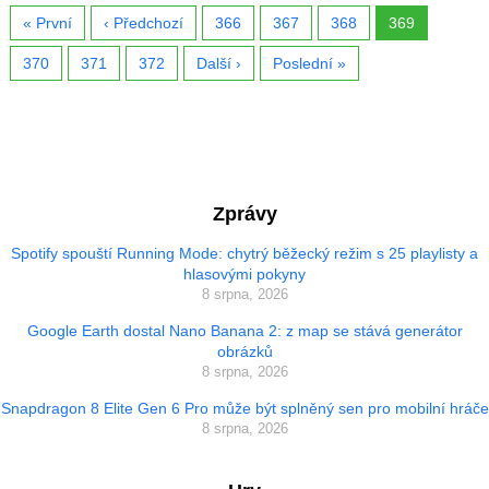
« První
‹ Předchozí
366
367
368
369
370
371
372
Další ›
Poslední »
Zprávy
Spotify spouští Running Mode: chytrý běžecký režim s 25 playlisty a
hlasovými pokyny
8 srpna, 2026
Google Earth dostal Nano Banana 2: z map se stává generátor
obrázků
8 srpna, 2026
Snapdragon 8 Elite Gen 6 Pro může být splněný sen pro mobilní hráče
8 srpna, 2026