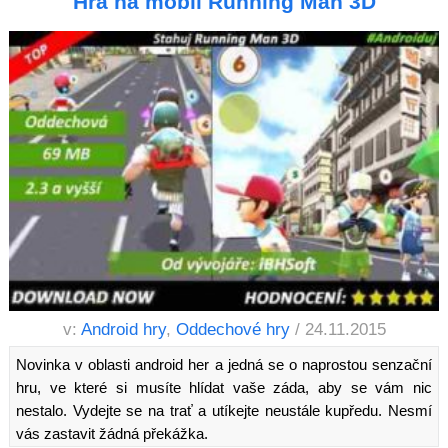
Hra na mobil Running Man 3D
v:
Android hry
,
Oddechové hry
/ 24.11.2015
Novinka v oblasti android her a jedná se o naprostou senzační
hru, ve které si musíte hlídat vaše záda, aby se vám nic
nestalo. Vydejte se na trať a utíkejte neustále kupředu. Nesmí
vás zastavit žádná překážka.