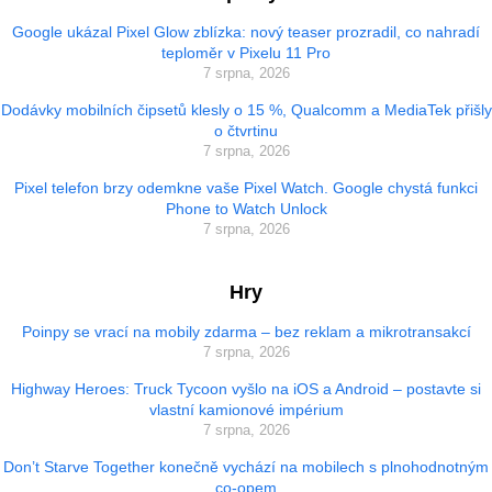
Google ukázal Pixel Glow zblízka: nový teaser prozradil, co nahradí
teploměr v Pixelu 11 Pro
7 srpna, 2026
Dodávky mobilních čipsetů klesly o 15 %, Qualcomm a MediaTek přišly
o čtvrtinu
7 srpna, 2026
Pixel telefon brzy odemkne vaše Pixel Watch. Google chystá funkci
Phone to Watch Unlock
7 srpna, 2026
Hry
Poinpy se vrací na mobily zdarma – bez reklam a mikrotransakcí
7 srpna, 2026
Highway Heroes: Truck Tycoon vyšlo na iOS a Android – postavte si
vlastní kamionové impérium
7 srpna, 2026
Don’t Starve Together konečně vychází na mobilech s plnohodnotným
co-opem