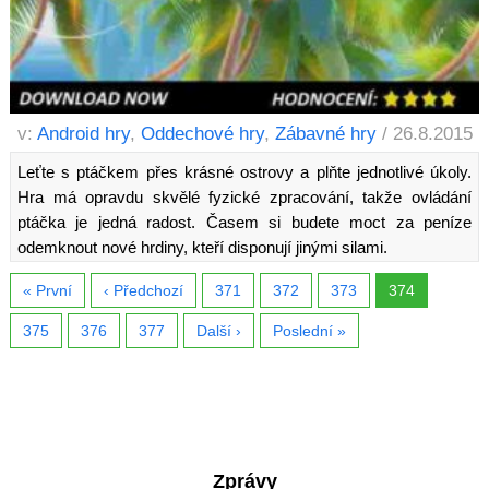
v:
Android hry
,
Oddechové hry
,
Zábavné hry
/ 26.8.2015
Leťte s ptáčkem přes krásné ostrovy a plňte jednotlivé úkoly.
Hra má opravdu skvělé fyzické zpracování, takže ovládání
ptáčka je jedná radost. Časem si budete moct za peníze
odemknout nové hrdiny, kteří disponují jinými silami.
« První
‹ Předchozí
371
372
373
374
375
376
377
Další ›
Poslední »
Zprávy