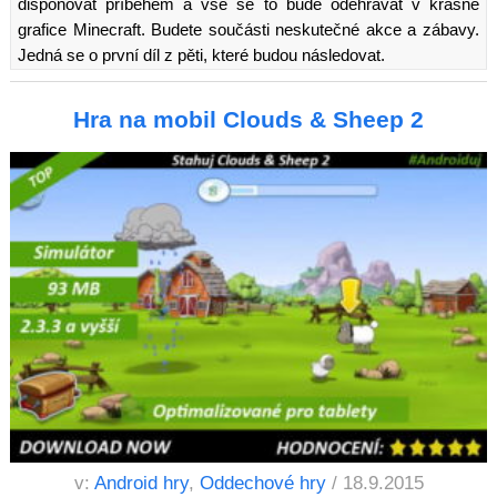
disponovat příběhem a vše se to bude odehrávat v krásné
grafice Minecraft. Budete součásti neskutečné akce a zábavy.
Jedná se o první díl z pěti, které budou následovat.
Hra na mobil Clouds & Sheep 2
v:
Android hry
,
Oddechové hry
/ 18.9.2015