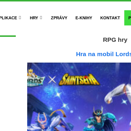
PLIKACE
HRY
ZPRÁVY
E-KNIHY
KONTAKT
P
RPG hry
Hra na mobil Lord