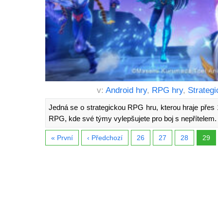
v:
Android hry
,
RPG hry
,
Strategi
Jedná se o strategickou RPG hru, kterou hraje přes 1
RPG, kde své týmy vylepšujete pro boj s nepřítelem.
« První
‹ Předchozí
26
27
28
29