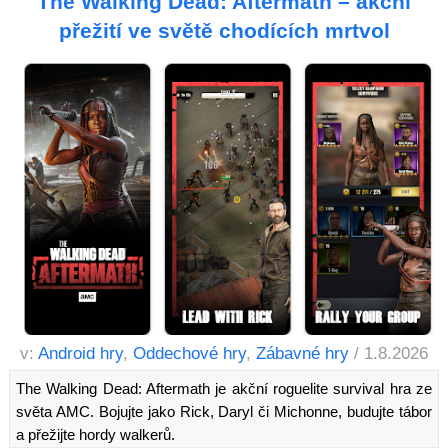
The Walking Dead: Aftermath – akční
přežití ve světě chodících mrtvol
v:
Android hry
,
Oddechové hry
,
Zábavné hry
/ 1.8.2026
The Walking Dead: Aftermath je akční roguelite survival hra ze
světa AMC. Bojujte jako Rick, Daryl či Michonne, budujte tábor
a přežijte hordy walkerů.