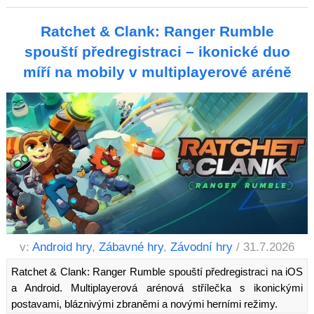
Ratchet & Clank: Ranger Rumble
spouští předregistraci – ikonické duo
míří na mobily v multiplayerové aréně
v:
Android hry
,
Zábavné hry
,
Závodní hry
/ 31.7.2026
Ratchet & Clank: Ranger Rumble spouští předregistraci na iOS
a Android. Multiplayerová arénová střílečka s ikonickými
postavami, bláznivými zbraněmi a novými herními režimy.