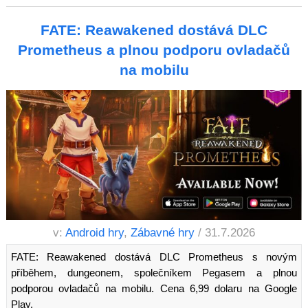
FATE: Reawakened dostává DLC
Prometheus a plnou podporu ovladačů
na mobilu
v:
Android hry
,
Zábavné hry
/ 31.7.2026
FATE: Reawakened dostává DLC Prometheus s novým
příběhem, dungeonem, společníkem Pegasem a plnou
podporou ovladačů na mobilu. Cena 6,99 dolaru na Google
Play.