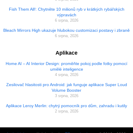
Fish Them All!: Chytněte 10 milionů ryb v krátkých rybářských
výpravách
6 srpna, 2026
Bleach Mirrors High ukazuje hlubokou customizaci postavy i zbraně
6 srpna, 2026
Aplikace
Home AI – AI Interior Design: proměňte pokoj podle fotky pomocí
umělé inteligence
4 srpna, 2026
Zesilovač hlasitosti pro Android: jak funguje aplikace Super Loud
Volume Booster
3 srpna, 2026
Aplikace Leroy Merlin: chytrý pomocník pro dům, zahradu i kutily
2 srpna, 2026