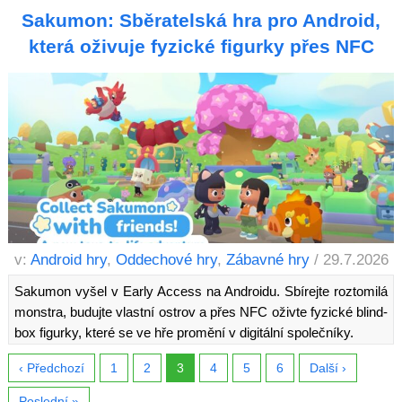
Sakumon: Sběratelská hra pro Android,
která oživuje fyzické figurky přes NFC
v:
Android hry
,
Oddechové hry
,
Zábavné hry
/ 29.7.2026
Sakumon vyšel v Early Access na Androidu. Sbírejte roztomilá
monstra, budujte vlastní ostrov a přes NFC oživte fyzické blind-
box figurky, které se ve hře promění v digitální společníky.
‹ Předchozí
1
2
3
4
5
6
Další ›
Poslední »