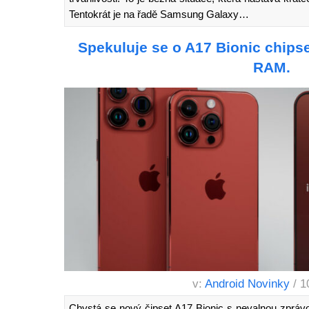
Tentokrát je na řadě Samsung Galaxy…
Spekuluje se o A17 Bionic chips
RAM.
v:
Android Novinky
/ 1
Chystá se nový čipset A17 Bionic s nevalnou zprá