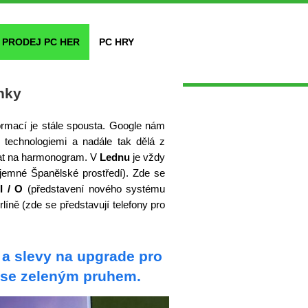
PRODEJ PC HER
PC HRY
nky
formací je stále spousta. Google nám
i technologiemi a nadále tak dělá z
at na harmonogram. V
Lednu
je vždy
jemné Španělské prostředí). Zde se
I / O
(představení nového systému
líně (zde se představují telefony pro
a slevy na upgrade pro
 se zeleným pruhem.