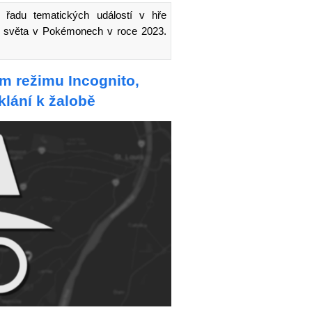
 řadu tematických událostí v hře
í světa v Pokémonech v roce 2023.
m režimu Incognito,
klání k žalobě