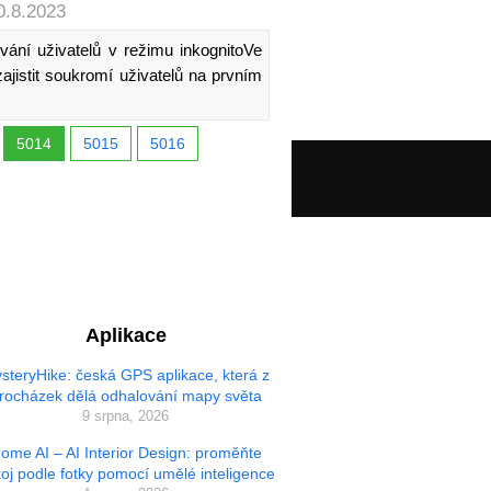
0.8.2023
ní uživatelů v režimu inkognitoVe
zajistit soukromí uživatelů na prvním
5014
5015
5016
Aplikace
steryHike: česká GPS aplikace, která z
rocházek dělá odhalování mapy světa
9 srpna, 2026
ome AI – AI Interior Design: proměňte
oj podle fotky pomocí umělé inteligence