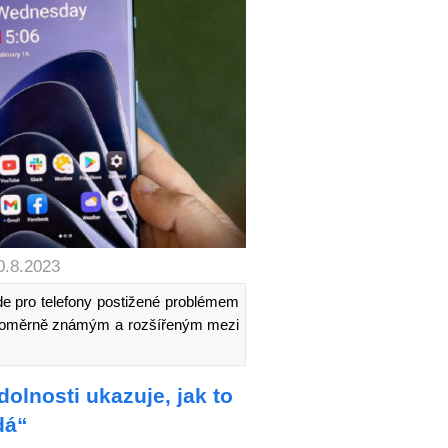
0.8.2023
 pro telefony postižené problémem
al poměrně známým a rozšířeným mezi
olnosti ukazuje, jak to
dá“