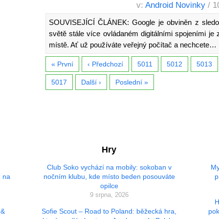
v:
Android Novinky
/ 1
SOUVISEJÍCÍ ČLÁNEK: Google je obviněn z sledová
světě stále více ovládaném digitálními spojeními je 
místě. Ať už používáte veřejný počítač a nechcete…
« První
‹ Předchozí
5011
5012
5013
5017
Další ›
Poslední »
Hry
Club Soko vychází na mobily: sokoban v
My
z na
nočním klubu, kde místo beden posouváte
p
opilce
9 srpna, 2026
H
 &
Sofie Scout – Road to Poland: běžecká hra,
pok