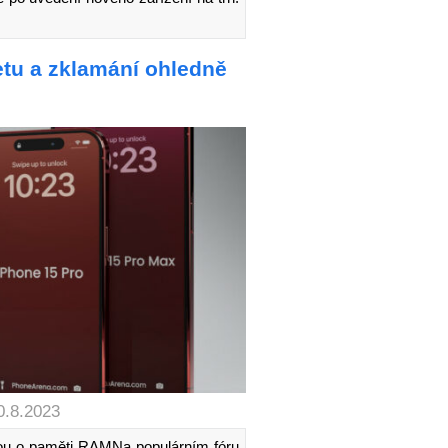
etu a zklamání ohledně
0.8.2023
vou o paměti RAMNa populárním fóru