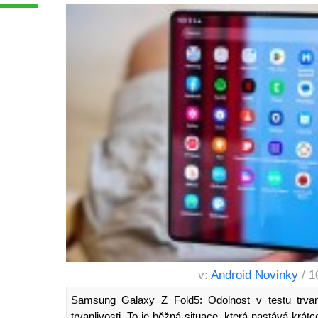
v:
Android Novinky
/ 1
Samsung Galaxy Z Fold5: Odolnost v testu trvan
trvanlivosti. To je běžná situace, která nastává krát