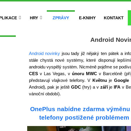
PLIKACE
HRY
ZPRÁVY
E-KNIHY
KONTAKT
Android Novi
Android novinky
jsou tady již nějaký ten pátek a in
stále chystá nové systémy, které disponují lepším
androidu vyspělý systém. Nicméně pojďme se podív
CES
v Las Vegas, v
únoru
MWC
v Barcelóně (pří
představují vlajkové telefony. V
Květnu
je
Google 
Android), pak je ještě
GDC
(hry) a v
září
je
IFA
v Ber
vánoční období).
OnePlus nabídne zdarma výměnu 
telefony postižené problémem