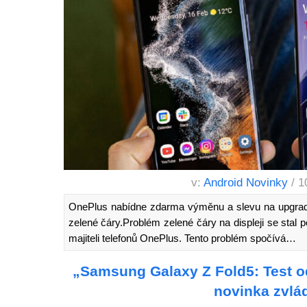
v:
Android Novinky
/ 1
OnePlus nabídne zdarma výměnu a slevu na upgrade
zelené čáry.Problém zelené čáry na displeji se st
majiteli telefonů OnePlus. Tento problém spočívá…
„Samsung Galaxy Z Fold5: Test od
novinka zvlá