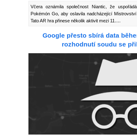
Včera oznámila společnost Niantic, že uspořádá
Pokémón Go, aby oslavila nadcházející Mistrovstv
Tato AR hra přinese několik aktivit mezi 11….
Google přesto sbírá data běhe
rozhodnutí soudu se při