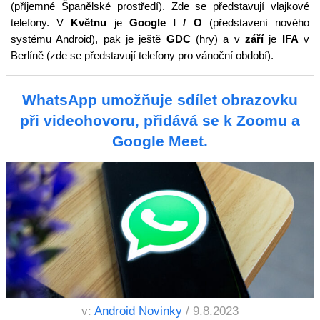
(příjemné Španělské prostředí). Zde se představují vlajkové
telefony. V
Květnu
je
Google I / O
(představení nového
systému Android), pak je ještě
GDC
(hry) a v
září
je
IFA
v
Berlíně (zde se představují telefony pro vánoční období).
WhatsApp umožňuje sdílet obrazovku
při videohovoru, přidává se k Zoomu a
Google Meet.
v:
Android Novinky
/ 9.8.2023