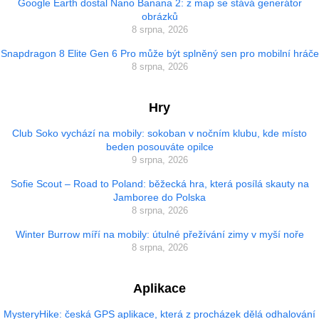
Google Earth dostal Nano Banana 2: z map se stává generátor
obrázků
8 srpna, 2026
Snapdragon 8 Elite Gen 6 Pro může být splněný sen pro mobilní hráče
8 srpna, 2026
Hry
Club Soko vychází na mobily: sokoban v nočním klubu, kde místo
beden posouváte opilce
9 srpna, 2026
Sofie Scout – Road to Poland: běžecká hra, která posílá skauty na
Jamboree do Polska
8 srpna, 2026
Winter Burrow míří na mobily: útulné přežívání zimy v myší noře
8 srpna, 2026
Aplikace
MysteryHike: česká GPS aplikace, která z procházek dělá odhalování