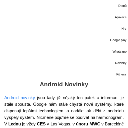
Domů
Aplikace
Hry
Google play
Whatsapp
Novinky
Fitness
Android Novinky
Android novinky
jsou tady již nějaký ten pátek a informací je
stále spousta. Google nám stále chystá nové systémy, které
disponují lepšími technologiemi a nadále tak dělá z androidu
vyspělý systém. Nicméně pojďme se podívat na harmonogram.
V
Lednu
je vždy
CES
v Las Vegas, v
únoru
MWC
v Barcelóně