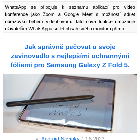
WhatsApp se připojuje k seznamu aplikací pro video
konference jako Zoom a Google Meet s možností sdílet
obrazovku během videohovoru. Tato nová funkce umožňuje
uživatelům WhatsAppu sdílet obsah svého monitoru přímo…
Jak správně pečovat o svoje
zavinovadlo s nejlepšími ochrannými
fóliemi pro Samsung Galaxy Z Fold 5.
v:
Android Novinky
/ 9.8.2023