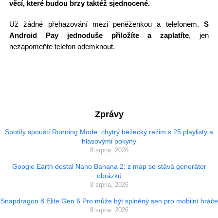
věcí, které budou brzy taktéž sjednocené.
Už žádné přehazování mezi peněženkou a telefonem.
S
Android Pay jednoduše přiložíte a zaplatíte
, jen
nezapomeňte telefon odemknout.
Zprávy
Spotify spouští Running Mode: chytrý běžecký režim s 25 playlisty a
hlasovými pokyny
8 srpna, 2026
Google Earth dostal Nano Banana 2: z map se stává generátor
obrázků
8 srpna, 2026
Snapdragon 8 Elite Gen 6 Pro může být splněný sen pro mobilní hráče
8 srpna, 2026