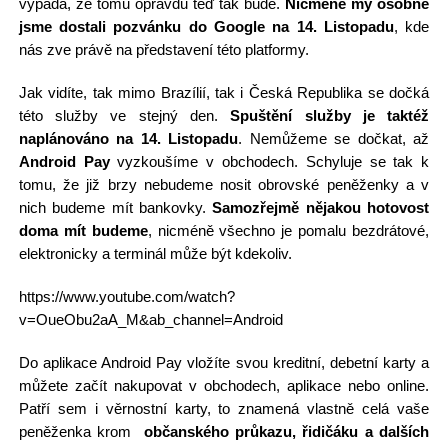
vypadá, že tomu opravdu teď tak bude.
Nicméně my osobně
jsme dostali pozvánku do Google na 14. Listopadu
, kde
nás zve právě na představení této platformy.
Jak vidíte, tak mimo Brazílií, tak i Česká Republika se dočká
této služby ve stejný den.
Spuštění služby je taktéž
naplánováno na 14. Listopadu
. Nemůžeme se dočkat, až
Android Pay
vyzkoušíme v obchodech. Schyluje se tak k
tomu, že již brzy nebudeme nosit obrovské peněženky a v
nich budeme mít bankovky.
Samozřejmě nějakou hotovost
doma mít budeme
, nicméně všechno je pomalu bezdrátové,
elektronicky a terminál může být kdekoliv.
https://www.youtube.com/watch?
v=OueObu2aA_M&ab_channel=Android
Do aplikace Android Pay vložíte svou kreditní, debetní karty a
můžete začít nakupovat v obchodech, aplikace nebo online.
Patří sem i věrnostní karty, to znamená vlastně celá vaše
peněženka krom
občanského průkazu, řidičáku a dalších