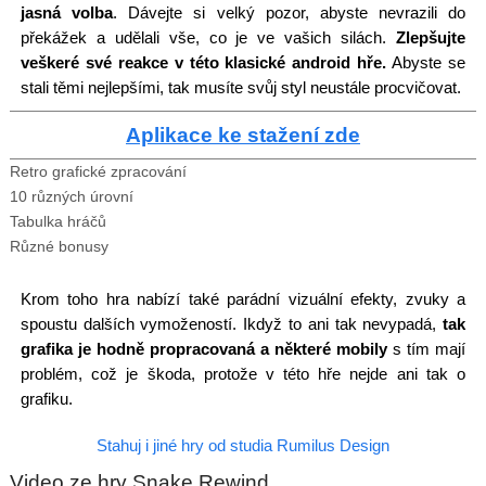
jasná volba
. Dávejte si velký pozor, abyste nevrazili do
překážek a udělali vše, co je ve vašich silách.
Zlepšujte
veškeré své reakce v této klasické android hře.
Abyste se
stali těmi nejlepšími, tak musíte svůj styl neustále procvičovat.
Aplikace ke stažení zde
Retro grafické zpracování
10 různých úrovní
Tabulka hráčů
Různé bonusy
Krom toho hra nabízí také parádní vizuální efekty, zvuky a
spoustu dalších vymožeností. Ikdyž to ani tak nevypadá,
tak
grafika je hodně propracovaná a některé mobily
s tím mají
problém, což je škoda, protože v této hře nejde ani tak o
grafiku.
Stahuj i jiné hry od studia Rumilus Design
Video ze hry Snake Rewind