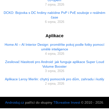
7 srpna, 2026
DCKO: Bojovka s DC hrdiny nabídne PvP i PvE souboje v reálném
čase
6 srpna, 2026
Aplikace
Home AI – AI Interior Design: proměňte pokoj podle fotky pomocí
umělé inteligence
4 srpna, 2026
Zesilovač hlasitosti pro Android: jak funguje aplikace Super Loud
Volume Booster
3 srpna, 2026
Aplikace Leroy Merlin: chytrý pomocník pro dům, zahradu i kutily
2 srpna, 2026
Androiduj.cz
patřící do skupiny
TBcreative Invest
© 2010 - 2026.