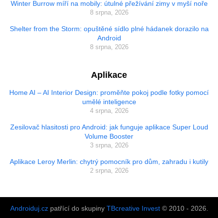
Winter Burrow míří na mobily: útulné přežívání zimy v myší noře
8 srpna, 2026
Shelter from the Storm: opuštěné sídlo plné hádanek dorazilo na
Android
8 srpna, 2026
Aplikace
Home AI – AI Interior Design: proměňte pokoj podle fotky pomocí
umělé inteligence
4 srpna, 2026
Zesilovač hlasitosti pro Android: jak funguje aplikace Super Loud
Volume Booster
3 srpna, 2026
Aplikace Leroy Merlin: chytrý pomocník pro dům, zahradu i kutily
2 srpna, 2026
Androiduj.cz
patřící do skupiny
TBcreative Invest
© 2010 - 2026.