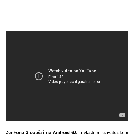
ZenFone 3 poběží na Android 6.0
a vlastním uživatelském