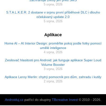
zachraňuje životy jen přes SMS
5 srpna, 2026
S.T.A.L.K.E.R. 2 dostane v srpnu první příběhové DLC i dlouho
očekávaný update 2.0
5 srpna, 2026
Aplikace
Home AI – AI Interior Design: proměňte pokoj podle fotky pomocí
umělé inteligence
4 srpna, 2026
Zesilovač hlasitosti pro Android: jak funguje aplikace Super Loud
Volume Booster
3 srpna, 2026
Aplikace Leroy Merlin: chytrý pomocník pro dům, zahradu i kutily
2 srpna, 2026
Androiduj.cz
patřící do skupiny
TBcreative Invest
© 2010 - 2026.