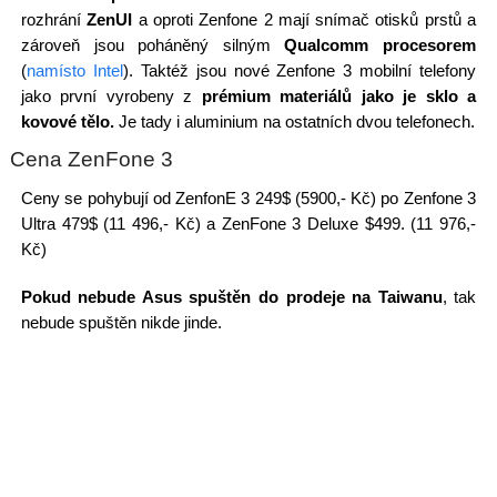
rozhrání
ZenUI
a oproti Zenfone 2 mají snímač otisků prstů a
zároveň jsou poháněný silným
Qualcomm procesorem
(
namísto Intel
). Taktéž jsou nové Zenfone 3 mobilní telefony
jako první vyrobeny z
prémium materiálů jako je sklo a
kovové tělo.
Je tady i aluminium na ostatních dvou telefonech.
Cena ZenFone 3
Ceny se pohybují od ZenfonE 3 249$ (5900,- Kč) po Zenfone 3
Ultra 479$ (11 496,- Kč) a ZenFone 3 Deluxe $499. (11 976,-
Kč)
Pokud nebude Asus spuštěn do prodeje na Taiwanu
, tak
nebude spuštěn nikde jinde.