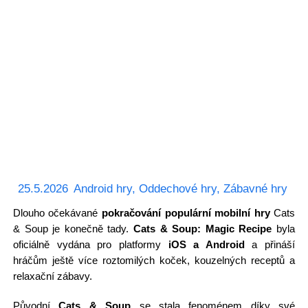
25.5.2026
Android hry
,
Oddechové hry
,
Zábavné hry
Dlouho očekávané
pokračování populární mobilní hry
Cats
& Soup je konečně tady.
Cats & Soup: Magic Recipe
byla
oficiálně vydána pro platformy
iOS a Android
a přináší
hráčům ještě více roztomilých koček, kouzelných receptů a
relaxační zábavy.
Původní
Cats & Soup
se stala fenoménem díky své