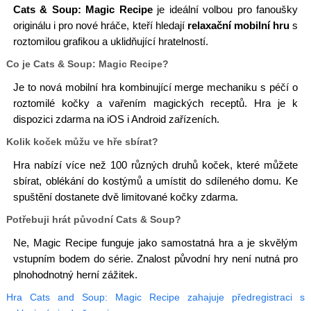
Cats & Soup: Magic Recipe
je ideální volbou pro fanoušky
originálu i pro nové hráče, kteří hledají
relaxační mobilní hru
s
roztomilou grafikou a uklidňující hratelností.
Co je Cats & Soup: Magic Recipe?
Je to nová mobilní hra kombinující merge mechaniku s péčí o
roztomilé kočky a vařením magických receptů. Hra je k
dispozici zdarma na iOS i Android zařízeních.
Kolik koček můžu ve hře sbírat?
Hra nabízí více než 100 různých druhů koček, které můžete
sbírat, oblékání do kostýmů a umístit do sdíleného domu. Ke
spuštění dostanete dvě limitované kočky zdarma.
Potřebuji hrát původní Cats & Soup?
Ne, Magic Recipe funguje jako samostatná hra a je skvělým
vstupním bodem do série. Znalost původní hry není nutná pro
plnohodnotný herní zážitek.
Hra Cats and Soup: Magic Recipe zahajuje předregistraci s