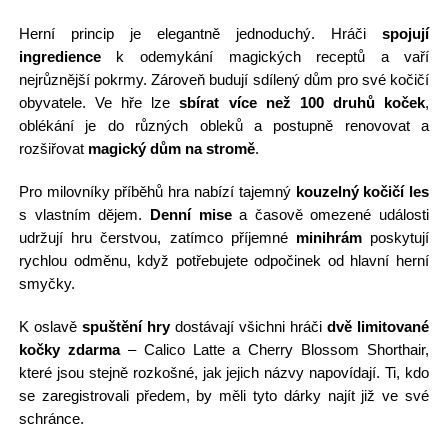
Herní princip je elegantně jednoduchý. Hráči
spojují
ingredience
k odemykání magických receptů a vaří
nejrůznější pokrmy. Zároveň budují sdílený dům pro své kočičí
obyvatele. Ve hře lze
sbírat více než 100 druhů koček
,
oblékání je do různých obleků a postupně renovovat a
rozšiřovat
magický dům na stromě
.
Pro milovníky příběhů hra nabízí tajemný
kouzelný kočičí les
s vlastním dějem.
Denní mise
a časově omezené události
udržují hru čerstvou, zatímco příjemné
minihrám
poskytují
rychlou odměnu, když potřebujete odpočinek od hlavní herní
smyčky.
K oslavě
spuštění hry
dostávají všichni hráči
dvě limitované
kočky zdarma
– Calico Latte a Cherry Blossom Shorthair,
které jsou stejně rozkošné, jak jejich názvy napovídají. Ti, kdo
se zaregistrovali předem, by měli tyto dárky najít již ve své
schránce.