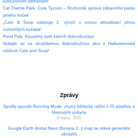
exkluzivními odměnami
Cat Theme Park: Cute Tycoon – Roztomilá správa zábavního parku
plného koček
„Cats & Soup oslavuje 2. výročí s novou aktualizací plnou
roztomilých koťátek“
Pond Pals: Kouzelný svět žabích dobrodružství
Vydejte se na strašidelnou dobrodružnou akci v Halloweenské
události Cats and Soup!
Zprávy
Spotify spouští Running Mode: chytrý běžecký režim s 25 playlisty a
hlasovými pokyny
8 srpna, 2026
Google Earth dostal Nano Banana 2: z map se stává generátor
obrázků