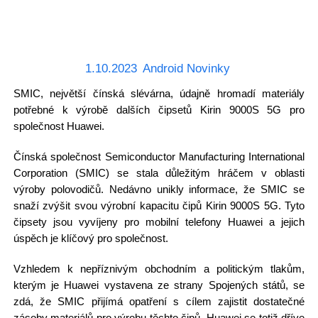
1.10.2023
Android Novinky
SMIC, největší čínská slévárna, údajně hromadí materiály
potřebné k výrobě dalších čipsetů Kirin 9000S 5G pro
společnost Huawei.
Čínská společnost Semiconductor Manufacturing International
Corporation (SMIC) se stala důležitým hráčem v oblasti
výroby polovodičů. Nedávno unikly informace, že SMIC se
snaží zvýšit svou výrobní kapacitu čipů Kirin 9000S 5G. Tyto
čipsety jsou vyvíjeny pro mobilní telefony Huawei a jejich
úspěch je klíčový pro společnost.
Vzhledem k nepříznivým obchodním a politickým tlakům,
kterým je Huawei vystavena ze strany Spojených států, se
zdá, že SMIC přijímá opatření s cílem zajistit dostatečné
zásoby materiálů pro výrobu těchto čipů. Huawei se totiž dříve