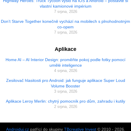
Highway Heroes: Truck Tycoon vyšlo na iOS a Android – postavte si
vlastní kamionové impérium
7 srpna, 2026
Don’t Starve Together konečně vychází na mobilech s plnohodnotným
co-opem
7 srpna, 2026
Aplikace
Home AI – AI Interior Design: proměňte pokoj podle fotky pomocí
umělé inteligence
4 srpna, 2026
Zesilovač hlasitosti pro Android: jak funguje aplikace Super Loud
Volume Booster
3 srpna, 2026
Aplikace Leroy Merlin: chytrý pomocník pro dům, zahradu i kutily
2 srpna, 2026
Androiduj.cz
patřící do skupiny
TBcreative Invest
© 2010 - 2026.