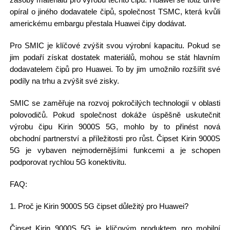
opíral o jiného dodavatele čipů, společnost TSMC, která kvůli
americkému embargu přestala Huawei čipy dodávat.
Pro SMIC je klíčové zvýšit svou výrobní kapacitu. Pokud se
jim podaří získat dostatek materiálů, mohou se stát hlavním
dodavatelem čipů pro Huawei. To by jim umožnilo rozšířit své
podíly na trhu a zvýšit své zisky.
SMIC se zaměřuje na rozvoj pokročilých technologií v oblasti
polovodičů. Pokud společnost dokáže úspěšně uskutečnit
výrobu čipu Kirin 9000S 5G, mohlo by to přinést nová
obchodní partnerství a příležitosti pro růst. Čipset Kirin 9000S
5G je vybaven nejmodernějšími funkcemi a je schopen
podporovat rychlou 5G konektivitu.
FAQ:
1. Proč je Kirin 9000S 5G čipset důležitý pro Huawei?
Čipset Kirin 9000S 5G je klíčovým produktem pro mobilní