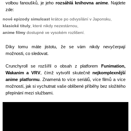
volbou fanoušků, je jeho
rozsáhlá knihovna anime
. Najdete
zde:
nové epizody simulcast
krátce po odvysílání v Japonsku,
klasické tituly
, které nikdy nezestárnou,
anime filmy
dostupné ve vysokém rozlišení.
Díky tomu máte jistotu, že se vám nikdy nevyčerpají
možnosti, co sledovat.
Crunchyroll se rozšířil o obsah z platforem
Funimation,
Wakanim a VRV
, čímž vytvořil skutečně
nejkomplexnější
anime platformu
. Znamená to více seriálů, více filmů a více
možností, jak si vychutnat vaše oblíbené příběhy bez složitého
přepínání mezi službami.