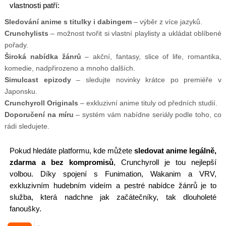
vlastnosti patří:
Sledování anime s titulky i dabingem
– výběr z více jazyků.
Crunchylists
– možnost tvořit si vlastní playlisty a ukládat oblíbené
pořady.
Široká nabídka žánrů
– akční, fantasy, slice of life, romantika,
komedie, nadpřirozeno a mnoho dalších.
Simulcast epizody
– sledujte novinky krátce po premiéře v
Japonsku.
Crunchyroll Originals
– exkluzivní anime tituly od předních studií.
Doporučení na míru
– systém vám nabídne seriály podle toho, co
rádi sledujete.
Pokud hledáte platformu, kde můžete
sledovat anime legálně,
zdarma a bez kompromisů
, Crunchyroll je tou nejlepší
volbou. Díky spojení s Funimation, Wakanim a VRV,
exkluzivním hudebním videím a pestré nabídce žánrů je to
služba, která nadchne jak začátečníky, tak dlouholeté
fanoušky.