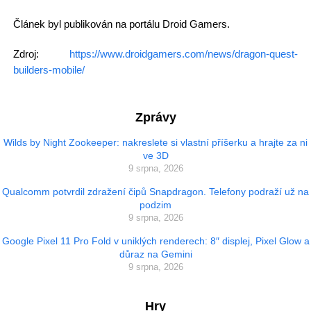
Článek byl publikován na portálu Droid Gamers.
Zdroj:
https://www.droidgamers.com/news/dragon-quest-
builders-mobile/
Zprávy
Wilds by Night Zookeeper: nakreslete si vlastní příšerku a hrajte za ni
ve 3D
9 srpna, 2026
Qualcomm potvrdil zdražení čipů Snapdragon. Telefony podraží už na
podzim
9 srpna, 2026
Google Pixel 11 Pro Fold v uniklých renderech: 8″ displej, Pixel Glow a
důraz na Gemini
9 srpna, 2026
Hry