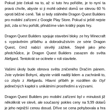
Pokud jste čekali na to, až si tuto hru pořídíte, je to nyní ta
pravá chvíle, abyste si ji mohli odnést domů se slevou 60 %
oproti běžné ceně. Tak si tedy stáhněte Dragon Quest Builders
pro mobilní zařízení z Google Play Store. Pokud si ještě nejste
jistí, zda si hru pořídit, přinášíme vám krátký popis hry.
Dragon Quest Builders spojuje stavební bloky ze hry Minecraft
s vyprávěním příběhu a dobrodružstvím ze série Dragon
Quest, čímž nabízí skvělý zážitek. Stejně jako jeho
předchůdce, je Dragon Quest Builders zasazen do světa
Alefgard. Tentokrát se ocitnete v roli stavitele.
Vašimi úkoly bude obnova světa zničeného Dračím pánem.
Jste vybráni Bohyní, abyste vrátili naději lidem a zachránili to,
co zbylo z Alefgardu. Hlavní příběh je rozdělen do čtyř
jedinečných kapitol s unikátními prostředími a výzvami.
Dragon Quest Builders pro mobilní zařízení byl v minulosti již
několikrát ve slevě, ale současný pokles ceny na 9,99 dolarů
je jeho nejnižší cenou dosud. Dříve se cena pohybovala a hra