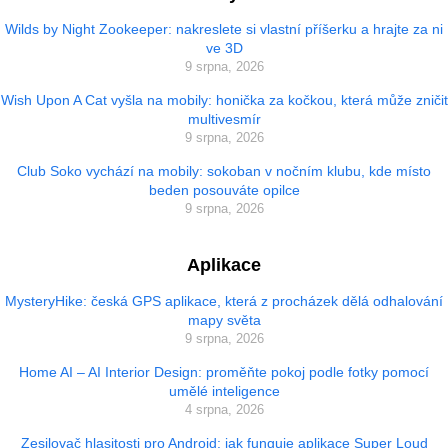
Wilds by Night Zookeeper: nakreslete si vlastní příšerku a hrajte za ni
ve 3D
9 srpna, 2026
Wish Upon A Cat vyšla na mobily: honička za kočkou, která může zničit
multivesmír
9 srpna, 2026
Club Soko vychází na mobily: sokoban v nočním klubu, kde místo
beden posouváte opilce
9 srpna, 2026
Aplikace
MysteryHike: česká GPS aplikace, která z procházek dělá odhalování
mapy světa
9 srpna, 2026
Home AI – AI Interior Design: proměňte pokoj podle fotky pomocí
umělé inteligence
4 srpna, 2026
Zesilovač hlasitosti pro Android: jak funguje aplikace Super Loud