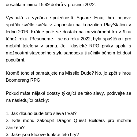
dosáhla minima 15,99 dolarů v prosinci 2022.
Vyvinutá a vydána společností Square Enix, hra poprvé
spatřila světlo světa v Japonsku na konzolích PlayStation v
lednu 2016. Krátce poté se dostala na mezinárodní trh v říjnu
téhož roku. Přesuneme-li se do roku 2022, byla spuštěna i pro
mobilní telefony v srpnu. Její klasické RPG prvky spolu s
možnostmi stavebního stylu sandboxu ji učinily během let dost
populární.
Kromě toho si pamatujete na Missile Dude? No, je zpět s hrou
Boomerang RPG!
Pokud máte nějaké dotazy týkající se této slevy, podívejte se
na následující otázky:
1. Jak dlouho bude tato sleva trvat?
2. Kde mohu zakoupit Dragon Quest Builders pro mobilní
zařízení?
3. Jaké jsou klíčové funkce této hry?