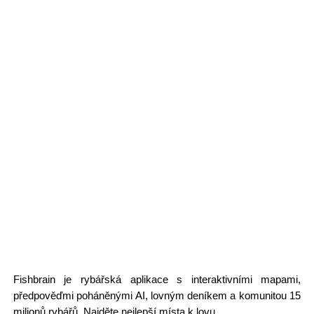
Fishbrain je rybářská aplikace s interaktivními mapami,
předpověďmi poháněnými AI, lovným deníkem a komunitou 15
milionů rybářů. Najděte nejlepší místa k lovu.