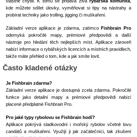
vlastně chytili. K tomu se přidává živá
rybářská komunita
,
kde můžete sdílet úlovky, vyměňovat si tipy na nástrahy a
probírat techniky jako trolling, jigging či muškaření.
Základní verze aplikace je zdarma, zatímco
Fishbrain Pro
odemyká pokročilé mapy, prémiové předpovědi a další
nástroje pro hledání těch nejlepších míst. Aplikace zároveň
nabízí informace o rybářských licencích a místních pravidlech,
takže máte přehled o tom, kde a jak smíte lovit.
Často kladené otázky
Je Fishbrain zdarma?
Základní verze aplikace je dostupná zcela zdarma. Pokročilé
funkce jako detailní mapy a prémiové předpovědi nabízí
placené předplatné Fishbrain Pro.
Pro jaké typy rybolovu se Fishbrain hodí?
Aplikace pokrývá sladkovodní i mořský rybolov včetně lovu
candátů a muškaření. Využijí ji jak začátečníci, tak zkušení