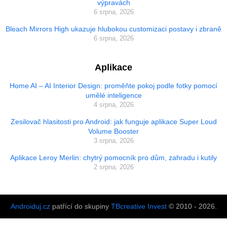
výpravách
6 srpna, 2026
Bleach Mirrors High ukazuje hlubokou customizaci postavy i zbraně
6 srpna, 2026
Aplikace
Home AI – AI Interior Design: proměňte pokoj podle fotky pomocí
umělé inteligence
4 srpna, 2026
Zesilovač hlasitosti pro Android: jak funguje aplikace Super Loud
Volume Booster
3 srpna, 2026
Aplikace Leroy Merlin: chytrý pomocník pro dům, zahradu i kutily
2 srpna, 2026
Androiduj.cz
patřící do skupiny
TBcreative Invest
© 2010 - 2026.