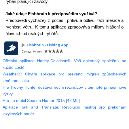
rybáři plánující závody.
Jaké údaje Fishbrain k předpovědím využívá?
Předpovědi vycházejí z počasí, přílivu a odlivu, fází měsíce a
rychlosti větru. K tomu aplikace zpracovává miliony hlášení o
úlovcích od reálných rybářů.
Fishbrain - Fishing App
Cena
Free
Oficiální aplikace Harley-Davidson®: Váš dokonalý společník na
každé cestě
WeatherX: Chytrá aplikace pro prevenci migrén způsobených
změnami tlaku
Hra Trophy Hunter dostává noční režim:Lov v temnotě přináší nové
výzvy
Hra na mobil Season Hunter 2015 [48 Mb]
Aplikace Talk and Translate: Revoluční nástroj pro překonání
jazykových bariér