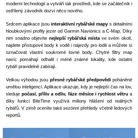
moderní technologií a vytváří tak prostředí, kde se začátečník i
ostřílený závodník dozví něco nového.
Srdcem aplikace jsou
interaktivní rybářské mapy
s detailními
hloubkovými profily jezer od Garmin Navionics a C-Map. Díky
nim snadno objevíte
nejlepší rybářská místa
ve svém okolí,
najdete přístupové body k vodě i nájezdy pro lodě a můžete si
označovat vlastní soukromé lovné body. Chytré filtry map
navíc pomáhají odhalit i méně známé lokality, kde ostatní
rybáři pravidelně zabírají.
Velkou výhodou jsou
přesné rybářské předpovědi
poháněné
umělou inteligencí. Aplikace ukazuje, kdy je nejlepší čas na lov,
sleduje
počasí, příliv a odliv, fáze měsíce i rychlost větru
a
díky funkci BiteTime využívá miliony hlášení od reálných
rybářů. V zimě oceníte také sezónní přehledy včetně ledových
reportů.