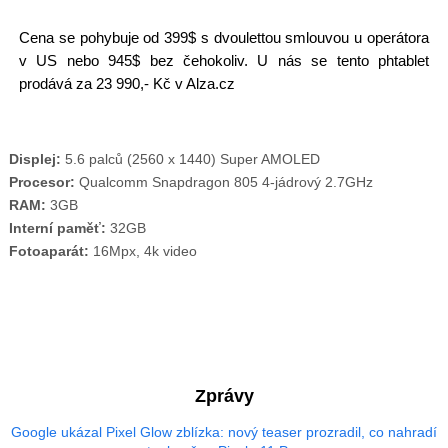
Cena se pohybuje od 399$ s dvoulettou smlouvou u operátora
v US nebo 945$ bez čehokoliv. U nás se tento phtablet
prodává za 23 990,- Kč v Alza.cz
Displej:
5.6 palců (2560 x 1440) Super AMOLED
Procesor:
Qualcomm Snapdragon 805 4-jádrový 2.7GHz
RAM:
3GB
Interní paměť:
32GB
Fotoaparát:
16Mpx, 4k video
Zprávy
Google ukázal Pixel Glow zblízka: nový teaser prozradil, co nahradí