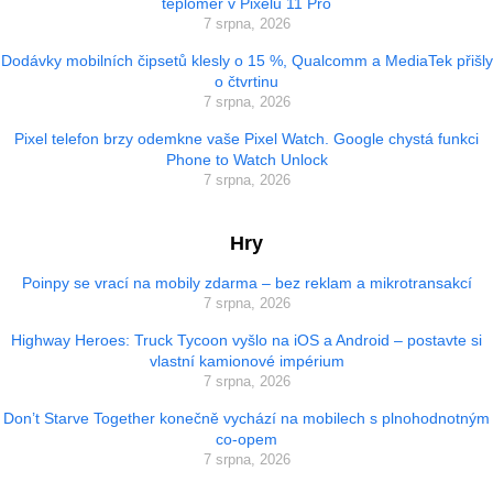
teploměr v Pixelu 11 Pro
7 srpna, 2026
Dodávky mobilních čipsetů klesly o 15 %, Qualcomm a MediaTek přišly
o čtvrtinu
7 srpna, 2026
Pixel telefon brzy odemkne vaše Pixel Watch. Google chystá funkci
Phone to Watch Unlock
7 srpna, 2026
Hry
Poinpy se vrací na mobily zdarma – bez reklam a mikrotransakcí
7 srpna, 2026
Highway Heroes: Truck Tycoon vyšlo na iOS a Android – postavte si
vlastní kamionové impérium
7 srpna, 2026
Don’t Starve Together konečně vychází na mobilech s plnohodnotným
co-opem
7 srpna, 2026