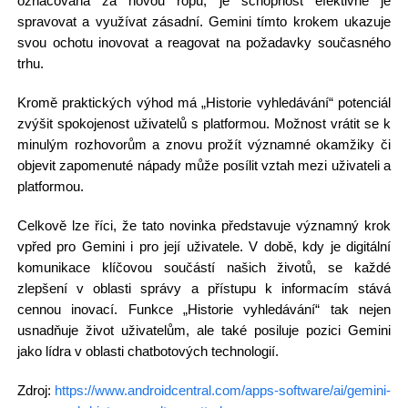
označována za novou ropu, je schopnost efektivně je
spravovat a využívat zásadní. Gemini tímto krokem ukazuje
svou ochotu inovovat a reagovat na požadavky současného
trhu.
Kromě praktických výhod má „Historie vyhledávání“ potenciál
zvýšit spokojenost uživatelů s platformou. Možnost vrátit se k
minulým rozhovorům a znovu prožít významné okamžiky či
objevit zapomenuté nápady může posílit vztah mezi uživateli a
platformou.
Celkově lze říci, že tato novinka představuje významný krok
vpřed pro Gemini i pro její uživatele. V době, kdy je digitální
komunikace klíčovou součástí našich životů, se každé
zlepšení v oblasti správy a přístupu k informacím stává
cennou inovací. Funkce „Historie vyhledávání“ tak nejen
usnadňuje život uživatelům, ale také posiluje pozici Gemini
jako lídra v oblasti chatbotových technologií.
Zdroj:
https://www.androidcentral.com/apps-software/ai/gemini-