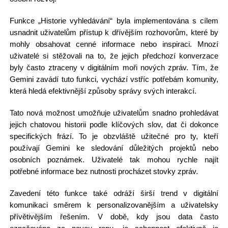
Funkce „Historie vyhledávání“ byla implementována s cílem
usnadnit uživatelům přístup k dřívějším rozhovorům, které by
mohly obsahovat cenné informace nebo inspiraci. Mnozí
uživatelé si stěžovali na to, že jejich předchozí konverzace
byly často ztraceny v digitálním moři nových zpráv. Tím, že
Gemini zavádí tuto funkci, vychází vstříc potřebám komunity,
která hledá efektivnější způsoby správy svých interakcí.
Tato nová možnost umožňuje uživatelům snadno prohledávat
jejich chatovou historii podle klíčových slov, dat či dokonce
specifických frází. To je obzvláště užitečné pro ty, kteří
používají Gemini ke sledování důležitých projektů nebo
osobních poznámek. Uživatelé tak mohou rychle najít
potřebné informace bez nutnosti procházet stovky zpráv.
Zavedení této funkce také odráží širší trend v digitální
komunikaci směrem k personalizovanějším a uživatelsky
přívětivějším řešením. V době, kdy jsou data často