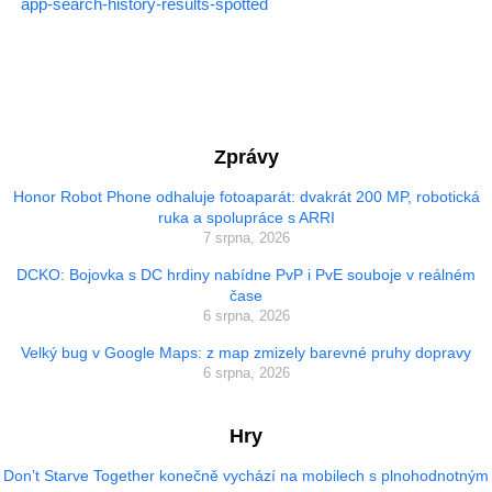
app-search-history-results-spotted
Zprávy
Honor Robot Phone odhaluje fotoaparát: dvakrát 200 MP, robotická
ruka a spolupráce s ARRI
7 srpna, 2026
DCKO: Bojovka s DC hrdiny nabídne PvP i PvE souboje v reálném
čase
6 srpna, 2026
Velký bug v Google Maps: z map zmizely barevné pruhy dopravy
6 srpna, 2026
Hry
Don’t Starve Together konečně vychází na mobilech s plnohodnotným