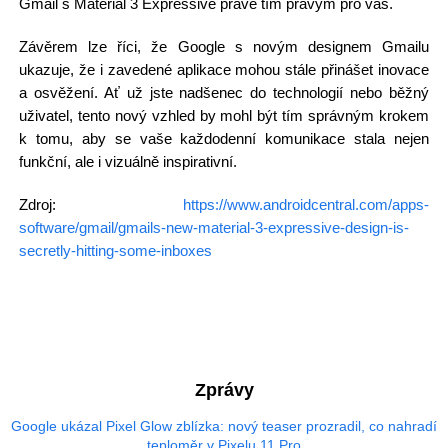
Gmail s Material 3 Expressive právě tím pravým pro vás.
Závěrem lze říci, že Google s novým designem Gmailu
ukazuje, že i zavedené aplikace mohou stále přinášet inovace
a osvěžení. Ať už jste nadšenec do technologií nebo běžný
uživatel, tento nový vzhled by mohl být tím správným krokem
k tomu, aby se vaše každodenní komunikace stala nejen
funkční, ale i vizuálně inspirativní.
Zdroj:
https://www.androidcentral.com/apps-
software/gmail/gmails-new-material-3-expressive-design-is-
secretly-hitting-some-inboxes
Zprávy
Google ukázal Pixel Glow zblízka: nový teaser prozradil, co nahradí
teploměr v Pixelu 11 Pro