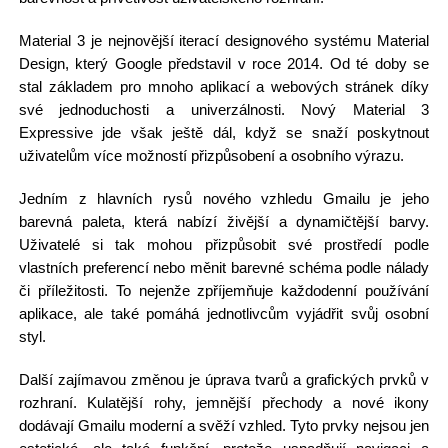
Material 3 je nejnovější iterací designového systému Material
Design, který Google představil v roce 2014. Od té doby se
stal základem pro mnoho aplikací a webových stránek díky
své jednoduchosti a univerzálnosti. Nový Material 3
Expressive jde však ještě dál, když se snaží poskytnout
uživatelům více možností přizpůsobení a osobního výrazu.
Jedním z hlavních rysů nového vzhledu Gmailu je jeho
barevná paleta, která nabízí živější a dynamičtější barvy.
Uživatelé si tak mohou přizpůsobit své prostředí podle
vlastních preferencí nebo měnit barevné schéma podle nálady
či příležitosti. To nejenže zpříjemňuje každodenní používání
aplikace, ale také pomáhá jednotlivcům vyjádřit svůj osobní
styl.
Další zajímavou změnou je úprava tvarů a grafických prvků v
rozhraní. Kulatější rohy, jemnější přechody a nové ikony
dodávají Gmailu moderní a svěží vzhled. Tyto prvky nejsou jen