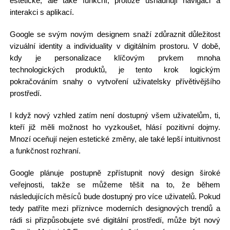
estetické, ale také funkční, protože usnadňují navigaci a
interakci s aplikací.
Google se svým novým designem snaží zdůraznit důležitost
vizuální identity a individuality v digitálním prostoru. V době,
kdy je personalizace klíčovým prvkem mnoha
technologických produktů, je tento krok logickým
pokračováním snahy o vytvoření uživatelsky přívětivějšího
prostředí.
I když nový vzhled zatím není dostupný všem uživatelům, ti,
kteří již měli možnost ho vyzkoušet, hlásí pozitivní dojmy.
Mnozí oceňují nejen estetické změny, ale také lepší intuitivnost
a funkčnost rozhraní.
Google plánuje postupně zpřístupnit nový design široké
veřejnosti, takže se můžeme těšit na to, že během
následujících měsíců bude dostupný pro více uživatelů. Pokud
tedy patříte mezi příznivce moderních designových trendů a
rádi si přizpůsobujete své digitální prostředí, může být nový