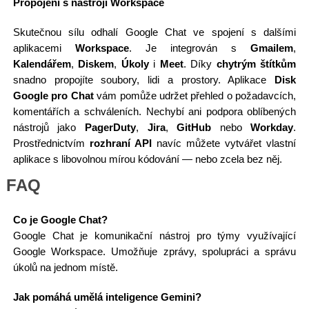
Propojení s nástroji Workspace
Skutečnou sílu odhalí Google Chat ve spojení s dalšími
aplikacemi
Workspace
. Je integrován s
Gmailem
,
Kalendářem
,
Diskem
,
Úkoly
i
Meet
. Díky
chytrým štítkům
snadno propojíte soubory, lidi a prostory. Aplikace
Disk
Google pro Chat
vám pomůže udržet přehled o požadavcích,
komentářích a schváleních. Nechybí ani podpora oblíbených
nástrojů jako
PagerDuty
,
Jira
,
GitHub
nebo
Workday
.
Prostřednictvím
rozhraní API
navíc můžete vytvářet vlastní
aplikace s libovolnou mírou kódování — nebo zcela bez něj.
FAQ
Co je Google Chat?
Google Chat je komunikační nástroj pro týmy využívající
Google Workspace. Umožňuje zprávy, spolupráci a správu
úkolů na jednom místě.
Jak pomáhá umělá inteligence Gemini?