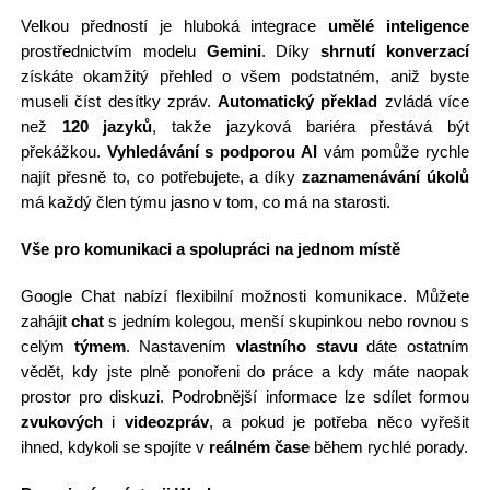
Velkou předností je hluboká integrace
umělé inteligence
prostřednictvím modelu
Gemini
. Díky
shrnutí konverzací
získáte okamžitý přehled o všem podstatném, aniž byste
museli číst desítky zpráv.
Automatický překlad
zvládá více
než
120 jazyků
, takže jazyková bariéra přestává být
překážkou.
Vyhledávání s podporou AI
vám pomůže rychle
najít přesně to, co potřebujete, a díky
zaznamenávání úkolů
má každý člen týmu jasno v tom, co má na starosti.
Vše pro komunikaci a spolupráci na jednom místě
Google Chat nabízí flexibilní možnosti komunikace. Můžete
zahájit
chat
s jedním kolegou, menší skupinkou nebo rovnou s
celým
týmem
. Nastavením
vlastního stavu
dáte ostatním
vědět, kdy jste plně ponořeni do práce a kdy máte naopak
prostor pro diskuzi. Podrobnější informace lze sdílet formou
zvukových
i
videozpráv
, a pokud je potřeba něco vyřešit
ihned, kdykoli se spojíte v
reálném čase
během rychlé porady.