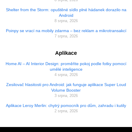
Shelter from the Storm: opuštěné sídlo plné hádanek dorazilo na
Android
8 srpna, 2026
Poinpy se vrací na mobily zdarma – bez reklam a mikrotransakcí
7 srpna, 2026
Aplikace
Home AI – AI Interior Design: proměňte pokoj podle fotky pomocí
umělé inteligence
4 srpna, 2026
Zesilovač hlasitosti pro Android: jak funguje aplikace Super Loud
Volume Booster
3 srpna, 2026
Aplikace Leroy Merlin: chytrý pomocník pro dům, zahradu i kutily
2 srpna, 2026