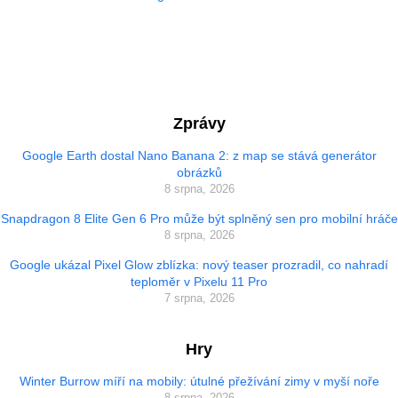
Zprávy
Google Earth dostal Nano Banana 2: z map se stává generátor
obrázků
8 srpna, 2026
Snapdragon 8 Elite Gen 6 Pro může být splněný sen pro mobilní hráče
8 srpna, 2026
Google ukázal Pixel Glow zblízka: nový teaser prozradil, co nahradí
teploměr v Pixelu 11 Pro
7 srpna, 2026
Hry
Winter Burrow míří na mobily: útulné přežívání zimy v myší noře
8 srpna, 2026