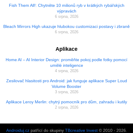
Fish Them All!: Chytněte 10 milionů ryb v krátkých rybářských
výpravách
6 srpna, 2026
Bleach Mirrors High ukazuje hlubokou customizaci postavy i zbraně
6 srpna, 2026
Aplikace
Home AI – AI Interior Design: proměňte pokoj podle fotky pomocí
umělé inteligence
4 srpna, 2026
Zesilovač hlasitosti pro Android: jak funguje aplikace Super Loud
Volume Booster
3 srpna, 2026
Aplikace Leroy Merlin: chytrý pomocník pro dům, zahradu i kutily
2 srpna, 2026
Androiduj.cz
patřící do skupiny
TBcreative Invest
© 2010 - 2026.