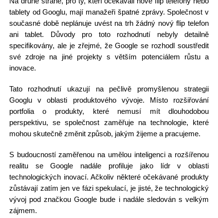
Na druhé straně, pro ty, kteří očekávali nové flip telefony nebo
tablety od Googlu, mají manažeři špatné zprávy. Společnost v
současné době neplánuje uvést na trh žádný nový flip telefon
ani tablet. Důvody pro toto rozhodnutí nebyly detailně
specifikovány, ale je zřejmé, že Google se rozhodl soustředit
své zdroje na jiné projekty s větším potenciálem růstu a
inovace.
Tato rozhodnutí ukazují na pečlivě promyšlenou strategii
Googlu v oblasti produktového vývoje. Místo rozšiřování
portfolia o produkty, které nemusí mít dlouhodobou
perspektivu, se společnost zaměřuje na technologie, které
mohou skutečně změnit způsob, jakým žijeme a pracujeme.
S budoucností zaměřenou na umělou inteligenci a rozšířenou
realitu se Google nadále profiluje jako lídr v oblasti
technologických inovací. Ačkoliv některé očekávané produkty
zůstávají zatím jen ve fázi spekulací, je jisté, že technologický
vývoj pod značkou Google bude i nadále sledován s velkým
zájmem.