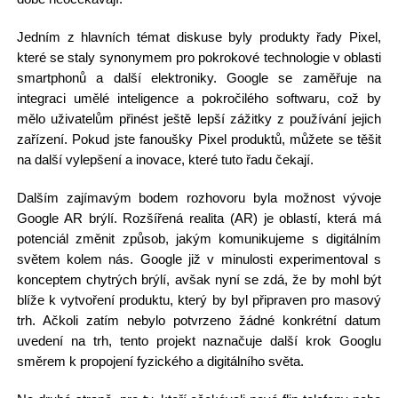
Jedním z hlavních témat diskuse byly produkty řady Pixel,
které se staly synonymem pro pokrokové technologie v oblasti
smartphonů a další elektroniky. Google se zaměřuje na
integraci umělé inteligence a pokročilého softwaru, což by
mělo uživatelům přinést ještě lepší zážitky z používání jejich
zařízení. Pokud jste fanoušky Pixel produktů, můžete se těšit
na další vylepšení a inovace, které tuto řadu čekají.
Dalším zajímavým bodem rozhovoru byla možnost vývoje
Google AR brýlí. Rozšířená realita (AR) je oblastí, která má
potenciál změnit způsob, jakým komunikujeme s digitálním
světem kolem nás. Google již v minulosti experimentoval s
konceptem chytrých brýlí, avšak nyní se zdá, že by mohl být
blíže k vytvoření produktu, který by byl připraven pro masový
trh. Ačkoli zatím nebylo potvrzeno žádné konkrétní datum
uvedení na trh, tento projekt naznačuje další krok Googlu
směrem k propojení fyzického a digitálního světa.