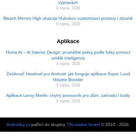
výpravách
6 srpna, 2026
Bleach Mirrors High ukazuje hlubokou customizaci postavy i zbraně
6 srpna, 2026
Aplikace
Home AI – AI Interior Design: proměňte pokoj podle fotky pomocí
umělé inteligence
4 srpna, 2026
Zesilovač hlasitosti pro Android: jak funguje aplikace Super Loud
Volume Booster
3 srpna, 2026
Aplikace Leroy Merlin: chytrý pomocník pro dům, zahradu i kutily
2 srpna, 2026
Androiduj.cz
patřící do skupiny
TBcreative Invest
© 2010 - 2026.