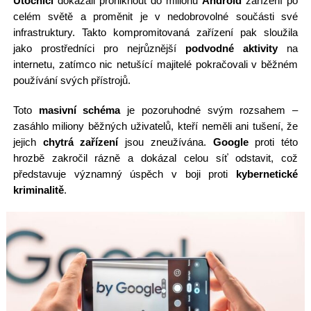
Útočníci
dokázali proniknout do milionů
Android
zařízení po
celém světě a proměnit je v nedobrovolné součásti své
infrastruktury. Takto kompromitovaná zařízení pak sloužila
jako prostředníci pro nejrůznější
podvodné aktivity
na
internetu, zatímco nic netušící majitelé pokračovali v běžném
používání svých přístrojů.
Toto
masivní schéma
je pozoruhodné svým rozsahem –
zasáhlo miliony běžných uživatelů, kteří neměli ani tušení, že
jejich
chytrá zařízení
jsou zneužívána.
Google
proti této
hrozbě zakročil rázně a dokázal celou síť odstavit, což
představuje významný úspěch v boji proti
kybernetické
kriminalitě
.