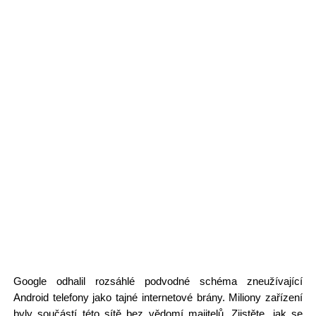
Google odhalil rozsáhlé podvodné schéma zneužívající
Android telefony jako tajné internetové brány. Miliony zařízení
byly součástí této sítě bez vědomí majitelů. Zjistěte, jak se