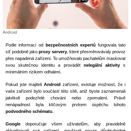
Android
Podle informací od
bezpečnostních expertů
fungovala tato
síť podobně jako
proxy servery
, které přesměrovávaly provoz
přes napadená zařízení. To umožňovalo pachatelům maskovat
svou skutečnou identitu a provádět
nelegální aktivity
s
minimálním rizikem odhalení.
Pokud jste majiteli
Android
zařízení, existuje možnost, že i
vaše zařízení bylo součástí této sítě, aniž byste zaznamenali
jakékoli podezřelé chování nebo zpomalení. Právě
nenápadnost byla klíčovým prvkem úspěchu tohoto
podvodného schématu
.
Google
doporučuje všem uživatelům, aby pravidelně
aktualizovali svá zařízení, používali pouze důvěryhodné