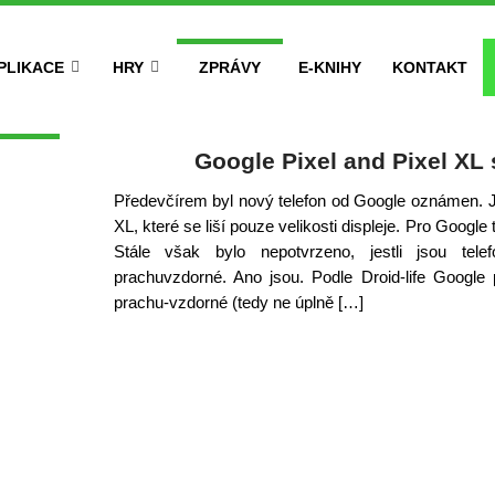
PLIKACE
HRY
ZPRÁVY
E-KNIHY
KONTAKT
Google Pixel and Pixel XL s
Předevčírem byl nový telefon od Google oznámen. Je
XL, které se liší pouze velikosti displeje. Pro Googl
Stále však bylo nepotvrzeno, jestli jsou tele
prachuvzdorné. Ano jsou. Podle Droid-life Google p
prachu-vzdorné (tedy ne úplně […]