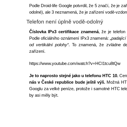
Podle Droid-life Google potvrdil, že 5 značí, že je z
odolné), ale 3 neznamená, že je zařízení vodě-vzdor
Telefon není úplně vodě-odolný
Číslovka IPx3 certifikace znamená
, že je telefon
Podle oficiálního oznámení IPx3 znamená:
„padajíc
od vertikální polohy“
. To znamená, že zvládne de
zařízení.
https://www.youtube.com/watch?v=HCI1tcu8tQw
Je to naprosto stejné jako u telefonu HTC 10.
Cena
nás v České republice bude ještě výš.
Možná HTC 
Googlu za velké peníze, protože i samotné HTC tele
by asi měly být.