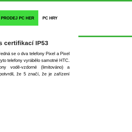
PRODEJ PC HER
PC HRY
 certifikací IP53
dná se o dva telefony Pixel a Pixel
e tyto telefony vyrábělo samotné HTC.
fony vodě-vzdorné (limitováno) a
otvrdil, že 5 značí, že je zařízení