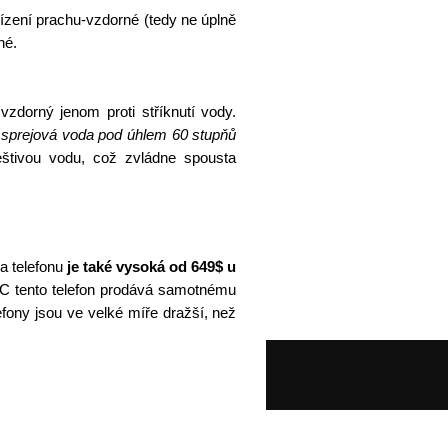
ařízení prachu-vzdorné (tedy ne úplně
né.
 vzdorný jenom proti stříknutí vody.
í sprejová voda pod úhlem 60 stupňů
štivou vodu, což zvládne spousta
 telefonu
je také vysoká od 649$ u
tento telefon prodává samotnému
fony jsou ve velké míře dražší, než