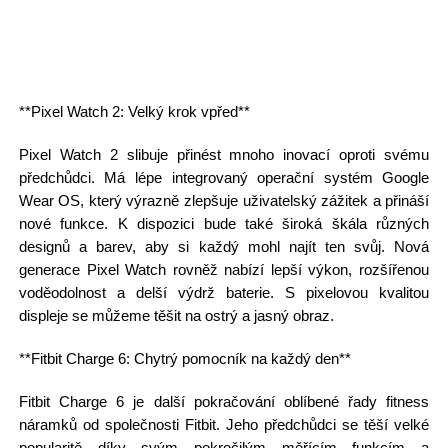
**Pixel Watch 2: Velký krok vpřed**
Pixel Watch 2 slibuje přinést mnoho inovací oproti svému
předchůdci. Má lépe integrovaný operační systém Google
Wear OS, který výrazně zlepšuje uživatelský zážitek a přináší
nové funkce. K dispozici bude také široká škála různých
designů a barev, aby si každý mohl najít ten svůj. Nová
generace Pixel Watch rovněž nabízí lepší výkon, rozšířenou
voděodolnost a delší výdrž baterie. S pixelovou kvalitou
displeje se můžeme těšit na ostrý a jasný obraz.
**Fitbit Charge 6: Chytrý pomocník na každý den**
Fitbit Charge 6 je další pokračování oblíbené řady fitness
náramků od společnosti Fitbit. Jeho předchůdci se těší velké
popularitě díky svým pokročilým měřícím funkcím a