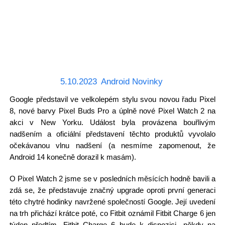
5.10.2023
Android Novinky
Google představil ve velkolepém stylu svou novou řadu Pixel
8, nové barvy Pixel Buds Pro a úplně nové Pixel Watch 2 na
akci v New Yorku. Událost byla provázena bouřlivým
nadšením a oficiální představení těchto produktů vyvolalo
očekávanou vlnu nadšení (a nesmíme zapomenout, že
Android 14 konečně dorazil k masám).
O Pixel Watch 2 jsme se v posledních měsících hodně bavili a
zdá se, že představuje značný upgrade oproti první generaci
této chytré hodinky navržené společností Google. Její uvedení
na trh přichází krátce poté, co Fitbit oznámil Fitbit Charge 6 jen
týden předtím. Fitbit Charge 6 bude k dispozici „někdy na