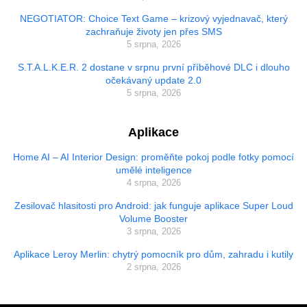
NEGOTIATOR: Choice Text Game – krizový vyjednavač, který
zachraňuje životy jen přes SMS
5 srpna, 2026
S.T.A.L.K.E.R. 2 dostane v srpnu první příběhové DLC i dlouho
očekávaný update 2.0
5 srpna, 2026
Aplikace
Home AI – AI Interior Design: proměňte pokoj podle fotky pomocí
umělé inteligence
4 srpna, 2026
Zesilovač hlasitosti pro Android: jak funguje aplikace Super Loud
Volume Booster
3 srpna, 2026
Aplikace Leroy Merlin: chytrý pomocník pro dům, zahradu i kutily
2 srpna, 2026