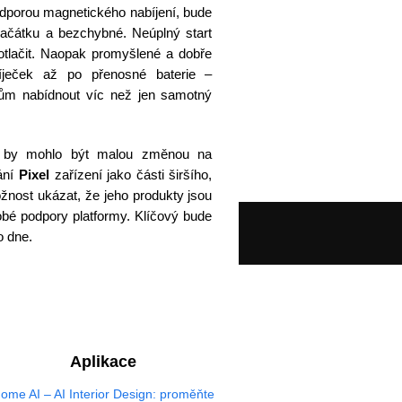
dporou magnetického nabíjení, bude
začátku a bezchybné. Neúplný start
otlačit. Naopak promyšlené a dobře
ječek až po přenosné baterie –
lům nabídnout víc než jen samotný
by mohlo být malou změnou na
ání
Pixel
zařízení jako části širšího,
žnost ukázat, že jeho produkty jsou
obé podpory platformy. Klíčový bude
o dne.
Aplikace
ome AI – AI Interior Design: proměňte