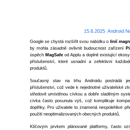
15.6.2025
Android N
Google se chystá rozšířit svou nabídku o
linií mag
by mohla zásadně ovlivnit budoucnost zařízení
Pi
úspěch
MagSafe
od Applu a doplnit existující ekos
příslušenství, které usnadní a zefektivní každod
produktů.
Současný stav na trhu Androidu postrádá je
příslušenství, což vede k nejednotné uživatelské z
středově umístěnou cívkou a dobře sladěným sy
cívka často posunuta výš, což komplikuje kompati
doplňky. Pro uživatele to znamená nespolehlivé přic
použití neoptimalizovaných obecných produktů.
Klíčovým prvkem plánované platformy, často o