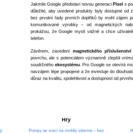
Jakmile Google představí novou generaci
Pixel
s po
důležité, aby uvedené produkty byly dostupné od 
bez prvotní řady prvních doplňků by mohl zájem p
komunikované výrobky – od magnetických nabí
prokážou, že Google myslí vážně a chce uživate
telefon.
Závěrem, zavedení
magnetického příslušenství
povrchu, ale s potenciálem významně zlepšit vním
soudržného
ekosystému
. Pro Google se otevírá mo
navzájem lépe propojené a že investuje do dlouhod
důraz na kvalitu, spolehlivost a dostupnost od prvníh
Hry
vý
Poinpy se vrací na mobily zdarma – bez
H