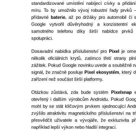
standardizované umístění nabíjecí cívky a přidá
míru. To by umožnilo vývoj robustní řady prvků
přídavné
baterie
, až po držáky pro automobil či 
Google vytvořil důvěryhodný a konzistentní e
samotného telefonu díky širší nabídce prvků
spolupráci.
Dosavadní nabídka příslušenství pro
Pixel
je ome
několik oficiálních krytů, zatímco třetí strany p
zážitek. Pokud Google novinku uvede a souběžně na
signál, že značně posiluje
Pixel ekosystém
, který 
zařízení než součást širší platformy.
Otázkou zůstává, zda bude systém
Pixelsnap
e
otevřený i dalším výrobcům Androidu. Pokud Google
mohl by se stát klíčovým prvkem sjednocující And
zvýšilo atraktivitu magnetického příslušenství na
přesvědčit uživatele a vývojáře, že exkluzivita p
například lepší výkon nebo hladší integraci.