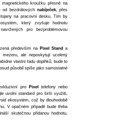
ní magnetického kroužku přesně na
 – od bezdrátových
nabíječek
, přes
stojany na pracovní desku. Tím by
kosystém, který zvyšuje hodnotu
 navržených pro bezproblémovou
zená především na
Pixel Stand
a
lní mezeru, ale neposkytují ucelený
bídne vlastní řadu doplňků, bude to
dosud působil spíše jako samostatné
xkluzivní pro
Pixel
telefony nebo
 uvolní standard pro širší využití,
roid ekosystém, což by dlouhodobě
 trhu. V opačném případě bude třeba
řináší skutečnou přidanou hodnotu,