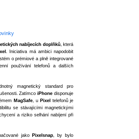
ovinky
netických nabíjecích doplňků
, která
xel
. Iniciativa má ambici napodobit
ystém o prémiové a plně integrované
enní používání telefonů a dalších
dnotný magnetický standard pro
kušenosti. Zatímco
iPhone
disponuje
stémem
MagSafe
, u
Pixel
telefonů je
bilitu se stávajícími magnetickými
hycení a riziko selhání nabíjení při
značované jako
Pixelsnap
, by bylo