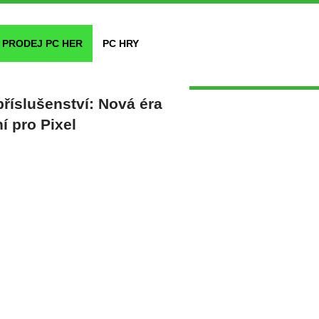
PRODEJ PC HER
PC HRY
říslušenství: Nová éra
í pro Pixel