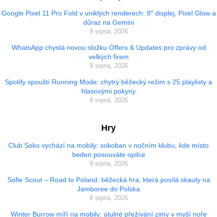
Google Pixel 11 Pro Fold v uniklých renderech: 8″ displej, Pixel Glow a
důraz na Gemini
9 srpna, 2026
WhatsApp chystá novou složku Offers & Updates pro zprávy od
velkých firem
9 srpna, 2026
Spotify spouští Running Mode: chytrý běžecký režim s 25 playlisty a
hlasovými pokyny
8 srpna, 2026
Hry
Club Soko vychází na mobily: sokoban v nočním klubu, kde místo
beden posouváte opilce
9 srpna, 2026
Sofie Scout – Road to Poland: běžecká hra, která posílá skauty na
Jamboree do Polska
8 srpna, 2026
Winter Burrow míří na mobily: útulné přežívání zimy v myší noře