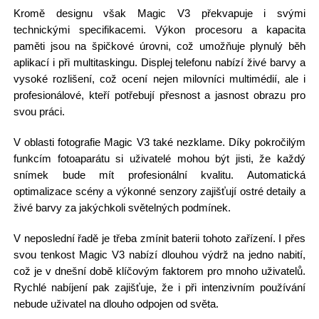
Kromě designu však Magic V3 překvapuje i svými
technickými specifikacemi. Výkon procesoru a kapacita
paměti jsou na špičkové úrovni, což umožňuje plynulý běh
aplikací i při multitaskingu. Displej telefonu nabízí živé barvy a
vysoké rozlišení, což ocení nejen milovníci multimédií, ale i
profesionálové, kteří potřebují přesnost a jasnost obrazu pro
svou práci.
V oblasti fotografie Magic V3 také nezklame. Díky pokročilým
funkcím fotoaparátu si uživatelé mohou být jisti, že každý
snímek bude mít profesionální kvalitu. Automatická
optimalizace scény a výkonné senzory zajišťují ostré detaily a
živé barvy za jakýchkoli světelných podmínek.
V neposlední řadě je třeba zmínit baterii tohoto zařízení. I přes
svou tenkost Magic V3 nabízí dlouhou výdrž na jedno nabití,
což je v dnešní době klíčovým faktorem pro mnoho uživatelů.
Rychlé nabíjení pak zajišťuje, že i při intenzivním používání
nebude uživatel na dlouho odpojen od světa.