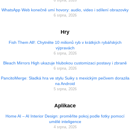
6 srpna, 2026
WhatsApp Web konečně umí hovory: audio, video i sdílení obrazovky
6 srpna, 2026
Hry
Fish Them All!: Chytněte 10 milionů ryb v krátkých rybářských
výpravách
6 srpna, 2026
Bleach Mirrors High ukazuje hlubokou customizaci postavy i zbraně
6 srpna, 2026
PancitoMerge: Sladká hra ve stylu Suiky s mexickým pečivem dorazila
na Android
5 srpna, 2026
Aplikace
Home AI – AI Interior Design: proměňte pokoj podle fotky pomocí
umělé inteligence
4 srpna, 2026