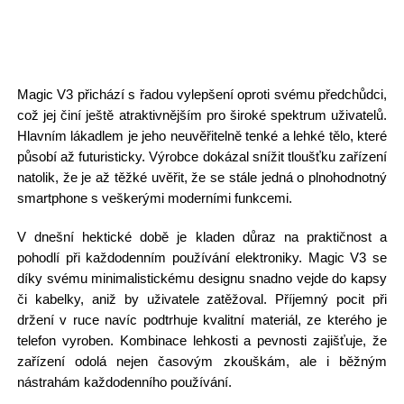
Magic V3 přichází s řadou vylepšení oproti svému předchůdci,
což jej činí ještě atraktivnějším pro široké spektrum uživatelů.
Hlavním lákadlem je jeho neuvěřitelně tenké a lehké tělo, které
působí až futuristicky. Výrobce dokázal snížit tloušťku zařízení
natolik, že je až těžké uvěřit, že se stále jedná o plnohodnotný
smartphone s veškerými moderními funkcemi.
V dnešní hektické době je kladen důraz na praktičnost a
pohodlí při každodenním používání elektroniky. Magic V3 se
díky svému minimalistickému designu snadno vejde do kapsy
či kabelky, aniž by uživatele zatěžoval. Příjemný pocit při
držení v ruce navíc podtrhuje kvalitní materiál, ze kterého je
telefon vyroben. Kombinace lehkosti a pevnosti zajišťuje, že
zařízení odolá nejen časovým zkouškám, ale i běžným
nástrahám každodenního používání.