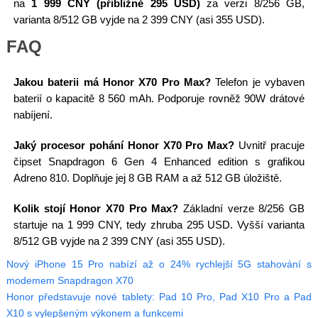
na
1 999 CNY (přibližně 295 USD)
za verzi 8/256 GB,
varianta 8/512 GB vyjde na 2 399 CNY (asi 355 USD).
FAQ
Jakou baterii má Honor X70 Pro Max?
Telefon je vybaven
baterií o kapacitě 8 560 mAh. Podporuje rovněž 90W drátové
nabíjení.
Jaký procesor pohání Honor X70 Pro Max?
Uvnitř pracuje
čipset Snapdragon 6 Gen 4 Enhanced edition s grafikou
Adreno 810. Doplňuje jej 8 GB RAM a až 512 GB úložiště.
Kolik stojí Honor X70 Pro Max?
Základní verze 8/256 GB
startuje na 1 999 CNY, tedy zhruba 295 USD. Vyšší varianta
8/512 GB vyjde na 2 399 CNY (asi 355 USD).
Nový iPhone 15 Pro nabízí až o 24% rychlejší 5G stahování s
modemem Snapdragon X70
Honor představuje nové tablety: Pad 10 Pro, Pad X10 Pro a Pad
X10 s vylepšeným výkonem a funkcemi