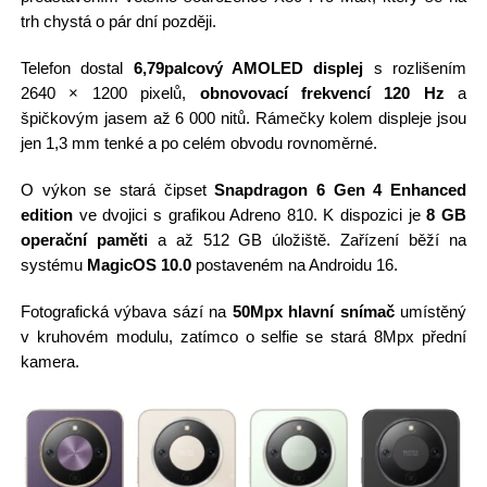
trh chystá o pár dní později.
Telefon dostal
6,79palcový AMOLED displej
s rozlišením
2640 × 1200 pixelů,
obnovovací frekvencí 120 Hz
a
špičkovým jasem až 6 000 nitů. Rámečky kolem displeje jsou
jen 1,3 mm tenké a po celém obvodu rovnoměrné.
O výkon se stará čipset
Snapdragon 6 Gen 4 Enhanced
edition
ve dvojici s grafikou Adreno 810. K dispozici je
8 GB
operační paměti
a až 512 GB úložiště. Zařízení běží na
systému
MagicOS 10.0
postaveném na Androidu 16.
Fotografická výbava sází na
50Mpx hlavní snímač
umístěný
v kruhovém modulu, zatímco o selfie se stará 8Mpx přední
kamera.