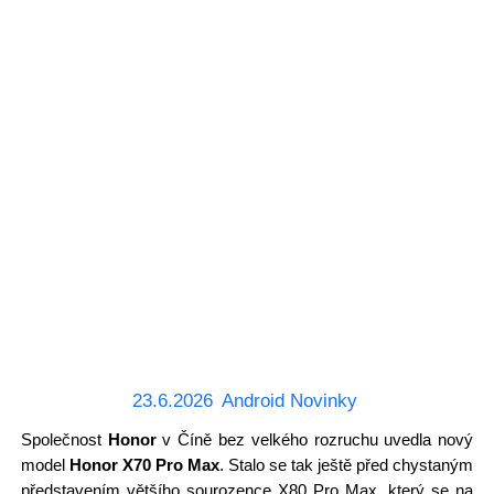
23.6.2026
Android Novinky
Společnost
Honor
v Číně bez velkého rozruchu uvedla nový
model
Honor X70 Pro Max
. Stalo se tak ještě před chystaným
představením většího sourozence X80 Pro Max, který se na