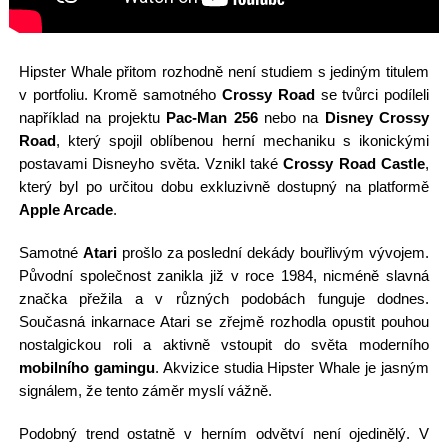
Hipster Whale přitom rozhodně není studiem s jediným titulem
v portfoliu. Kromě samotného
Crossy Road
se tvůrci podíleli
například na projektu
Pac-Man 256
nebo na
Disney Crossy
Road
, který spojil oblíbenou herní mechaniku s ikonickými
postavami Disneyho světa. Vznikl také
Crossy Road Castle
,
který byl po určitou dobu exkluzivně dostupný na platformě
Apple Arcade
.
Samotné
Atari
prošlo za poslední dekády bouřlivým vývojem.
Původní společnost zanikla již v roce 1984, nicméně slavná
značka přežila a v různých podobách funguje dodnes.
Současná inkarnace Atari se zřejmě rozhodla opustit pouhou
nostalgickou roli a aktivně vstoupit do světa moderního
mobilního gamingu
. Akvizice studia Hipster Whale je jasným
signálem, že tento záměr myslí vážně.
Podobný trend ostatně v herním odvětví není ojedinělý. V