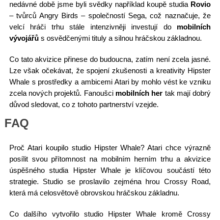
nedávné době jsme byli svědky například koupě studia
Rovio
– tvůrců Angry Birds – společností Sega, což naznačuje, že
velcí hráči trhu stále intenzivněji investují do
mobilních
vývojářů
s osvědčenými tituly a silnou hráčskou základnou.
Co tato akvizice přinese do budoucna, zatím není zcela jasné.
Lze však očekávat, že spojení zkušenosti a kreativity Hipster
Whale s prostředky a ambicemi Atari by mohlo vést ke vzniku
zcela nových projektů. Fanoušci
mobilních her
tak mají dobrý
důvod sledovat, co z tohoto partnerství vzejde.
FAQ
Proč Atari koupilo studio Hipster Whale? Atari chce výrazně
posílit svou přítomnost na mobilním herním trhu a akvizice
úspěšného studia Hipster Whale je klíčovou součástí této
strategie. Studio se proslavilo zejména hrou Crossy Road,
která má celosvětově obrovskou hráčskou základnu.
Co dalšího vytvořilo studio Hipster Whale kromě Crossy