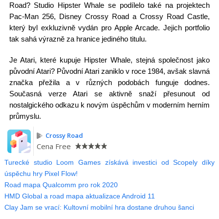
Road? Studio Hipster Whale se podílelo také na projektech
Pac-Man 256, Disney Crossy Road a Crossy Road Castle,
který byl exkluzivně vydán pro Apple Arcade. Jejich portfolio
tak sahá výrazně za hranice jediného titulu.
Je Atari, které kupuje Hipster Whale, stejná společnost jako
původní Atari? Původní Atari zaniklo v roce 1984, avšak slavná
značka přežila a v různých podobách funguje dodnes.
Současná verze Atari se aktivně snaží přesunout od
nostalgického odkazu k novým úspěchům v moderním herním
průmyslu.
Crossy Road
Cena
Free
Turecké studio Loom Games získává investici od Scopely díky
úspěchu hry Pixel Flow!
Road mapa Qualcomm pro rok 2020
HMD Global a road mapa aktualizace Android 11
Clay Jam se vrací: Kultovní mobilní hra dostane druhou šanci