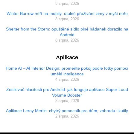
8 srpna, 2026
Winter Burrow míří na mobily: útulné přežívání zimy v myší noře
8 srpna, 2026
Shelter from the Storm: opuštěné sídlo plné hádanek dorazilo na
Android
8 srpna, 2026
Aplikace
Home AI – AI Interior Design: proměňte pokoj podle fotky pomocí
umělé inteligence
4 srpna, 2026
Zesilovač hlasitosti pro Android: jak funguje aplikace Super Loud
Volume Booster
3 srpna, 2026
Aplikace Leroy Merlin: chytrý pomocník pro dům, zahradu i kutily
2 srpna, 2026