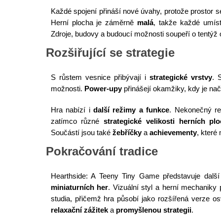
Každé spojení přináší nové úvahy, protože prostor s
Herní plocha je záměrně
malá
, takže každé umís
Zdroje, budovy a budoucí možnosti soupeří o tentýž
Rozšiřující se strategie
S růstem vesnice přibývají i
strategické vrstvy
. 
možnosti.
Power-upy
přinášejí okamžiky, kdy je na
Hra nabízí i
další režimy a funkce
. Nekonečný re
zatímco různé
strategické velikosti herních pl
Součástí jsou také
žebříčky
a
achievementy
, které
Pokračování tradice
Hearthside: A Teeny Tiny Game představuje další k
miniaturních her
. Vizuální styl a herní mechaniky 
studia, přičemž hra působí jako rozšířená verze 
relaxační zážitek
a
promyšlenou strategii
.