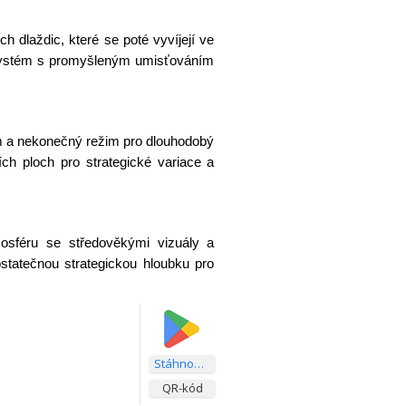
h dlaždic, které se poté vyvíjejí ve
to systém s promyšleným umisťováním
 a nekonečný režim pro dlouhodobý
ích ploch pro strategické variace a
osféru se středověkými vizuály a
tatečnou strategickou hloubku pro
Stáhnout aplikaci
QR-kód