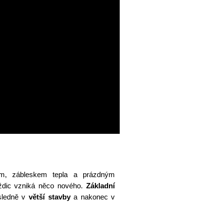
m, zábleskem tepla a prázdným
aždic vzniká něco nového.
Základní
sledně v
větší stavby
a nakonec v