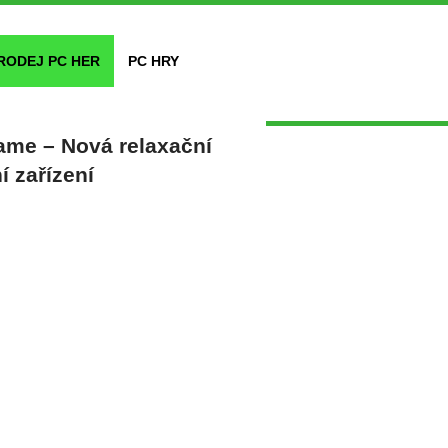
RODEJ PC HER
PC HRY
ame – Nová relaxační
í zařízení