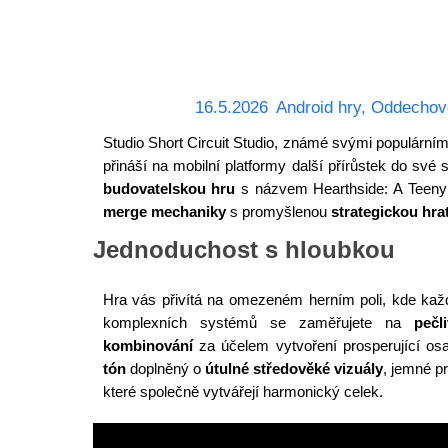
16.5.2026
Android hry
,
Oddechov
Studio Short Circuit Studio, známé svými populárními
přináší na mobilní platformy další přírůstek do své 
budovatelskou hru
s názvem Hearthside: A Teeny
merge mechaniky
s promyšlenou
strategickou hra
Jednoduchost s hloubkou
Hra vás přivítá na omezeném herním poli, kde kaž
komplexních systémů se zaměřujete na
pečl
kombinování
za účelem vytvoření prosperující os
tón
doplněný o
útulné středověké vizuály
, jemné p
které společně vytvářejí harmonický celek.