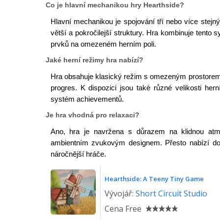
Co je hlavní mechanikou hry Hearthside?
Hlavní mechanikou je spojování tří nebo více stejnýc
větší a pokročilejší struktury. Hra kombinuje ten
prvků na omezeném herním poli.
Jaké herní režimy hra nabízí?
Hra obsahuje klasický režim s omezeným prostorem
progres. K dispozici jsou také různé velikosti hern
systém achievementů.
Je hra vhodná pro relaxaci?
Ano, hra je navržena s důrazem na klidnou atm
ambientním zvukovým designem. Přesto nabízí dos
náročnější hráče.
Hearthside: A Teeny Tiny Game
Vývojář:
Short Circuit Studio
Cena
Free