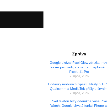
Zprávy
Google ukázal Pixel Glow zblízka: no
teaser prozradil, co nahradí teploměr 
Pixelu 11 Pro
7 srpna, 2026
Dodávky mobilních čipsetů klesly o 15
Qualcomm a MediaTek přišly o čtvrtin
7 srpna, 2026
Pixel telefon brzy odemkne vaše Pixe
Watch. Google chystá funkci Phone t