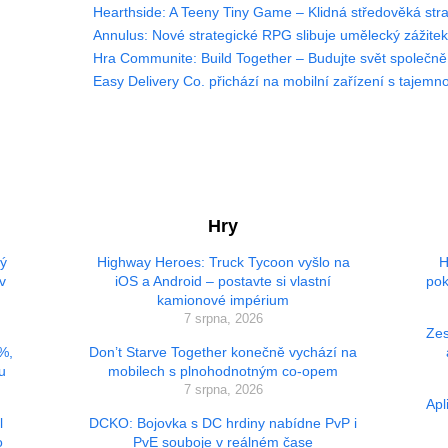
Hearthside: A Teeny Tiny Game – Klidná středověká stra
Annulus: Nové strategické RPG slibuje umělecký zážite
Hra Communite: Build Together – Budujte svět společně 
Easy Delivery Co. přichází na mobilní zařízení s tajem
Hry
vý
Highway Heroes: Truck Tycoon vyšlo na
H
v
iOS a Android – postavte si vlastní
pok
kamionové impérium
7 srpna, 2026
Zes
 %,
Don’t Starve Together konečně vychází na
u
mobilech s plnohodnotným co-opem
7 srpna, 2026
Apl
l
DCKO: Bojovka s DC hrdiny nabídne PvP i
o
PvE souboje v reálném čase