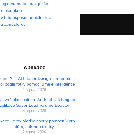
tegie na malé hrací ploše
k s hloubkou
v této úspěšné mobilní hře
nou atmosférou
Aplikace
ome AI – AI Interior Design: proměňte
oj podle fotky pomocí umělé inteligence
4 srpna, 2026
ilovač hlasitosti pro Android: jak funguje
aplikace Super Loud Volume Booster
3 srpna, 2026
ikace Leroy Merlin: chytrý pomocník pro
dům, zahradu i kutily
2 srpna, 2026