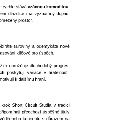
e rychle stává
vzácnou komoditou
.
tění dlaždice má významný dopad.
 omezený prostor.
Sbíráte suroviny a odemykáte nové
časování klíčové pro úspěch.
žim umožňuje dlouhodobý progres,
och
poskytují variace v hratelnosti.
 motivují k dalšímu hraní.
rok Short Circuit Studia v tradici
připomínají předchozí úspěšné tituly
osvědčeného konceptu s důrazem na