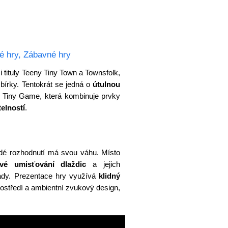
é hry
,
Zábavné hry
 tituly Teeny Tiny Town a Townsfolk,
sbírky. Tentokrát se jedná o
útulnou
 Tiny Game, která kombinuje prvky
telností
.
dé rozhodnutí má svou váhu. Místo
ivé umisťování dlaždic
a jejich
ady. Prezentace hry využívá
klidný
rostředí a ambientní zvukový design,