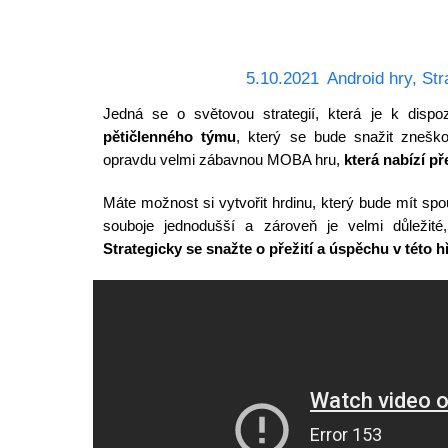
5.10.2021
Android hry
,
Str
Jedná se o světovou strategií, která je k disp
pětičlenného týmu
, který se bude snažit zneško
opravdu velmi zábavnou MOBA hru,
která nabízí p
Máte možnost si vytvořit hrdinu, který bude mít s
souboje jednodušší a zároveň je velmi důležit
Strategicky se snažte o přežití a úspěchu v této h