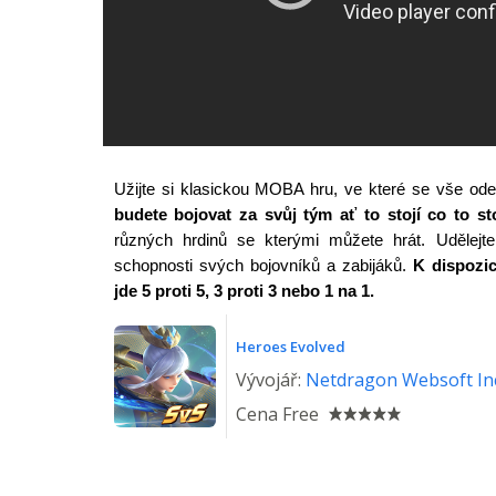
Užijte si klasickou MOBA hru, ve které se vše od
budete bojovat za svůj tým ať to stojí co to sto
různých hrdinů se kterými můžete hrát. Udělejte
schopnosti svých bojovníků a zabijáků.
K dispozic
jde 5 proti 5, 3 proti 3 nebo 1 na 1.
Heroes Evolved
Vývojář:
Netdragon Websoft In
Cena
Free