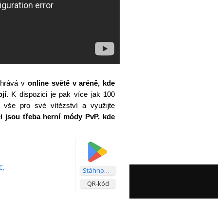
ehrává v
online světě v aréně, kde
jí
. K dispozici je pak více jak 100
 vše pro své vítězství a využijte
i jsou třeba herní módy PvP, kde
c,
Stáhnout aplikaci
QR-kód