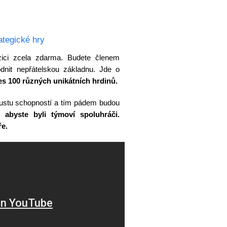
ategické hry
ozici zcela zdarma. Budete členem
dnit nepřátelskou základnu. Jde o
řes 100 různých unikátních hrdinů.
poustu schopností a tím pádem budou
é,
abyste byli týmoví spoluhráči.
ře.