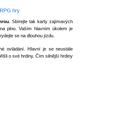
RPG hry
hrou
. Sbírejte tak karty zajímavých
 na plno. Vaším hlavním úkolem je
vydejte se na dlouhou jízdu.
é ovládání. Hlavní je se neustále
išli o své hrdiny. Čím silnější hrdiny