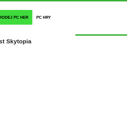
RODEJ PC HER
PC HRY
st Skytopia