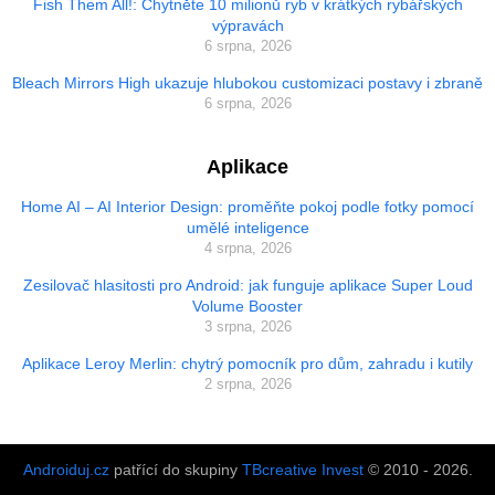
Fish Them All!: Chytněte 10 milionů ryb v krátkých rybářských
výpravách
6 srpna, 2026
Bleach Mirrors High ukazuje hlubokou customizaci postavy i zbraně
6 srpna, 2026
Aplikace
Home AI – AI Interior Design: proměňte pokoj podle fotky pomocí
umělé inteligence
4 srpna, 2026
Zesilovač hlasitosti pro Android: jak funguje aplikace Super Loud
Volume Booster
3 srpna, 2026
Aplikace Leroy Merlin: chytrý pomocník pro dům, zahradu i kutily
2 srpna, 2026
Androiduj.cz
patřící do skupiny
TBcreative Invest
© 2010 - 2026.