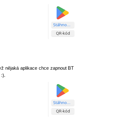
Stáhnout aplikaci
QR-kód
dyž nějaká aplikace chce zapnout BT
:).
Stáhnout aplikaci
QR-kód