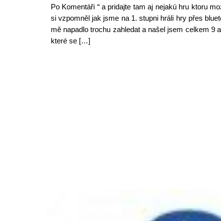
Po Komentáři “ a pridajte tam aj nejakú hru ktoru 
si vzpomněl jak jsme na 1. stupni hráli hry přes bluet
mě napadlo trochu zahledat a našel jsem celkem 9 apl
které se […]