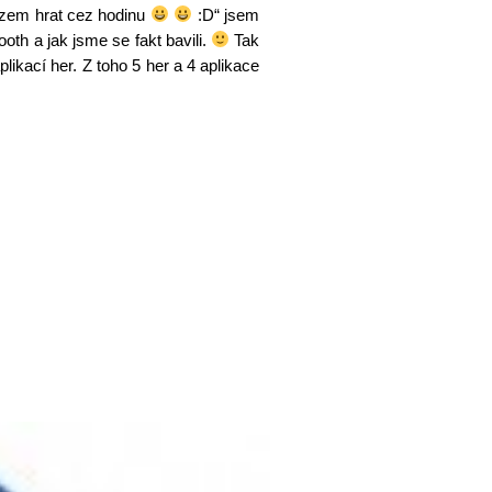
mozem hrat cez hodinu
:D“ jsem
ooth a jak jsme se fakt bavili.
Tak
ikací her. Z toho 5 her a 4 aplikace