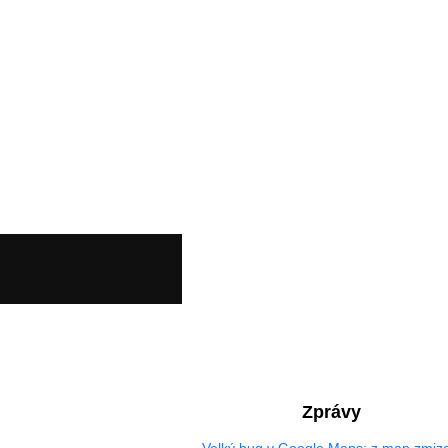
Zprávy
Velký bug v Google Maps: z map zmize