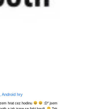
,
Android hry
mozem hrat cez hodinu
:D“ jsem
ooth a jak jsme se fakt bavili.
Tak