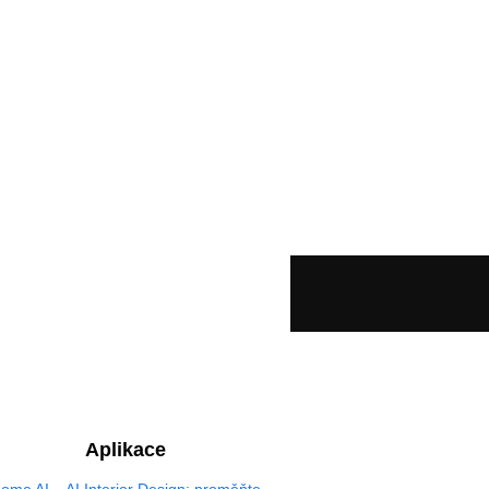
Aplikace
ome AI – AI Interior Design: proměňte