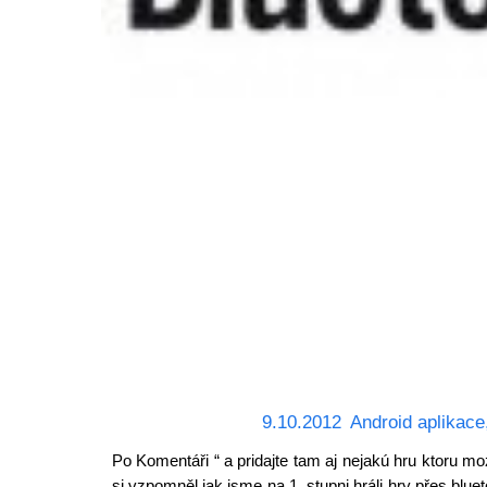
9.10.2012
Android aplikace
Po Komentáři “ a pridajte tam aj nejakú hru ktoru 
si vzpomněl jak jsme na 1. stupni hráli hry přes bluet