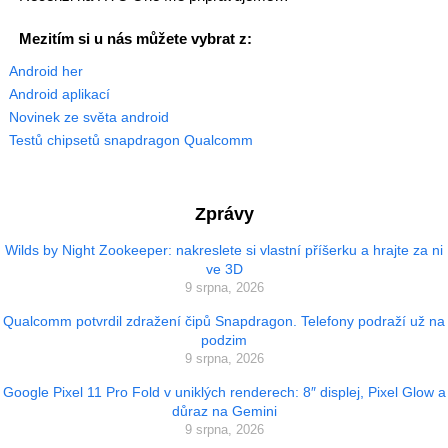
Mezitím si u nás můžete vybrat z:
Android her
Android aplikací
Novinek ze světa android
Testů chipsetů snapdragon Qualcomm
Zprávy
Wilds by Night Zookeeper: nakreslete si vlastní příšerku a hrajte za ni
ve 3D
9 srpna, 2026
Qualcomm potvrdil zdražení čipů Snapdragon. Telefony podraží už na
podzim
9 srpna, 2026
Google Pixel 11 Pro Fold v uniklých renderech: 8″ displej, Pixel Glow a
důraz na Gemini
9 srpna, 2026