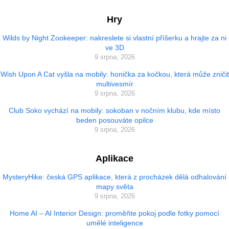
Hry
Wilds by Night Zookeeper: nakreslete si vlastní příšerku a hrajte za ni
ve 3D
9 srpna, 2026
Wish Upon A Cat vyšla na mobily: honička za kočkou, která může zničit
multivesmír
9 srpna, 2026
Club Soko vychází na mobily: sokoban v nočním klubu, kde místo
beden posouváte opilce
9 srpna, 2026
Aplikace
MysteryHike: česká GPS aplikace, která z procházek dělá odhalování
mapy světa
9 srpna, 2026
Home AI – AI Interior Design: proměňte pokoj podle fotky pomocí
umělé inteligence