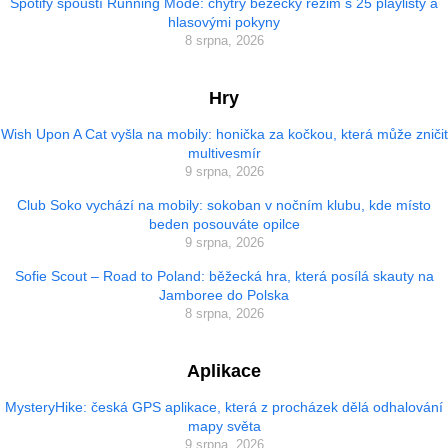
Spotify spouští Running Mode: chytrý běžecký režim s 25 playlisty a
hlasovými pokyny
8 srpna, 2026
Hry
Wish Upon A Cat vyšla na mobily: honička za kočkou, která může zničit
multivesmír
9 srpna, 2026
Club Soko vychází na mobily: sokoban v nočním klubu, kde místo
beden posouváte opilce
9 srpna, 2026
Sofie Scout – Road to Poland: běžecká hra, která posílá skauty na
Jamboree do Polska
8 srpna, 2026
Aplikace
MysteryHike: česká GPS aplikace, která z procházek dělá odhalování
mapy světa
9 srpna, 2026