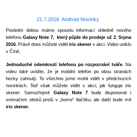
21.7.2016
Android Novinky
Poslední dobou máme spoustu informací ohledně nového
telefonu
Galaxy Note 7, který půjde do prodeje už 2. Srpna
2016.
Právě dnes můžete vidět
iris skener
v akci. Video uniklo
v Číně.
Jednoduché odemknutí telefonu po rozpoznání tváře
. Na
videu také uvidíte, že je mobilní telefon po obou stranách
hezky zahnutý. To všechno jsme mohli vidět v předchozích
novinkách. Teď však můžete vidět v akci, jak funguje iris
skener. Samozřejmě
Galaxy Note 7
bude disponovat i
snímačem otisků prstů v „home“ tlačítku, ale další bude mít
iris skener.