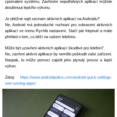
zpomalení systému. Zavřením nepotřebných aplikací můžete
dosáhnout lepšího výkonu.
Je obtížné najít seznam aktivních aplikací na Androidu?
Ne, Android má jednoduché rozhraní pro zobrazení aktivních
aplikací ve menu Rychlá nastavení. Stačí pár klepnutí a máte
přehled o tom, co běží na vašem telefonu.
Může být uzavření aktivních aplikací škodlivé pro telefon?
Ne, zavření aktivní aplikace by nemělo poškodit vaše zařízení.
Naopak, to může pomoci zajistit jeho plynulý provoz a lepší
výkon.
Zdroj:
https://www.androidpolice.com/android-quick-settings-
see-running-apps/