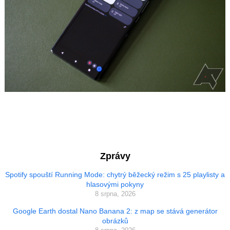
Zprávy
Spotify spouští Running Mode: chytrý běžecký režim s 25 playlisty a
hlasovými pokyny
8 srpna, 2026
Google Earth dostal Nano Banana 2: z map se stává generátor
obrázků