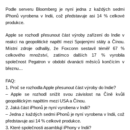
Podle serveru Bloomberg je nyní jedna z každých sedmi
iPhonů vyrobena v Indii, což představuje asi 14 % celkové
produkce.
Apple se rozhodl přesunout část výroby zařízení do Indie v
reakci na geopolitické napětí mezi Spojenými státy a Čínou.
Místní zdroje odhalily, že Foxconn sestavil téměř 67 %
celkového množství, zatímco dalších 17 % vyrobila
společnost Pegatron v období dvanácti měsíců končícím v
březnu…
FAQ:
1. Proč se rozhodla Apple přesunout část výroby do Indie?
– Apple se rozhodl snížit svou závislost na Číně kvůli
geopolitickým napětím mezi USA a Čínou.
2. Jaká část iPhonů je nyní vyrobena v Indii?
– Jedna z každých sedmi iPhonů je nyní vyrobena v Indii, což
představuje asi 14 % celkové produkce.
3. Které společnosti asamblují iPhony v Indii?