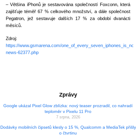
– Většina iPhonů je sestavována společností Foxconn, která
zajišťuje téměř 67 % celkového množství, a dále společnost
Pegatron, jež sestavuje dalších 17 % za období dvanácti
měsíců.
Zdroj:
https://www.gsmarena.com/one_of_every_seven_iphones_is_no
news-62377.php
Zprávy
Google ukázal Pixel Glow zblízka: nový teaser prozradil, co nahradí
teploměr v Pixelu 11 Pro
7 srpna, 2026
Dodávky mobilních čipsetů klesly o 15 %, Qualcomm a MediaTek přišly
o čtvrtinu